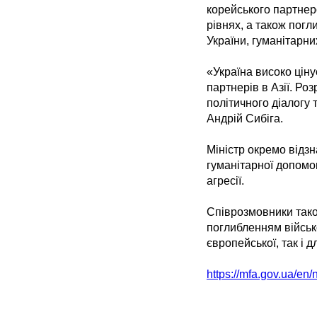
корейського партнерс
рівнях, а також погл
України, гуманітарних
«Україна високо ціну
партнерів в Азії. Ро
політичного діалогу
Андрій Сибіга.
Міністр окремо відзн
гуманітарної допомо
агресії.
Співрозмовники тако
поглибленням військо
європейської, так і 
https://mfa.gov.ua/en/