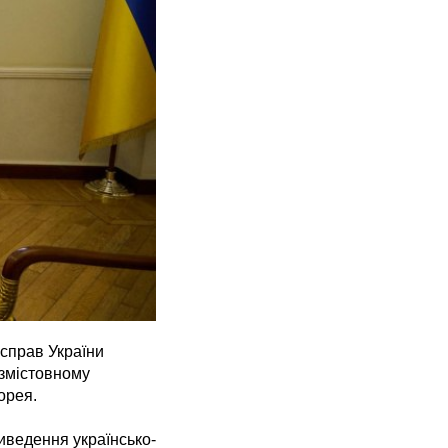
 справ України
 змістовному
орея.
иведення українсько-