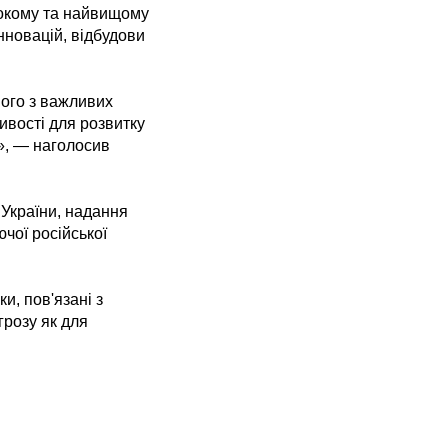
исокому та найвищому
інновацій, відбудови
ного з важливих
ивості для розвитку
», — наголосив
 України, надання
чої російської
и, пов'язані з
грозу як для