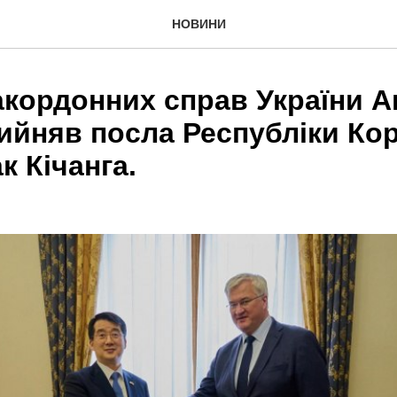
НОВИНИ
акордонних справ України А
ийняв посла Республіки Ко
к Кічанга.