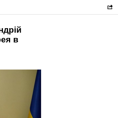
ндрій
рея в