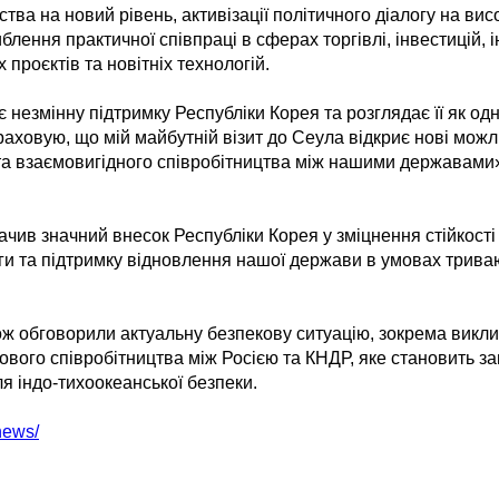
тва на новий рівень, активізації політичного діалогу на в
иблення практичної співпраці в сферах торгівлі, інвестицій, 
 проєктів та новітніх технологій.
є незмінну підтримку Республіки Корея та розглядає її як од
зраховую, що мій майбутній візит до Сеула відкриє нові можл
 та взаємовигідного співробітництва між нашими державами
ачив значний внесок Республіки Корея у зміцнення стійкості
ги та підтримку відновлення нашої держави в умовах триваю
ж обговорили актуальну безпекову ситуацію, зокрема виклик
вого співробітництва між Росією та КНДР, яке становить за
для індо-тихоокеанської безпеки.
news/