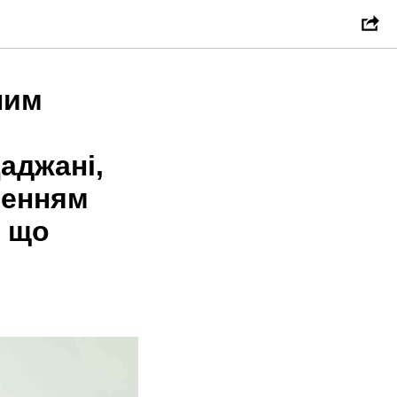
ним
аджані,
ренням
, що