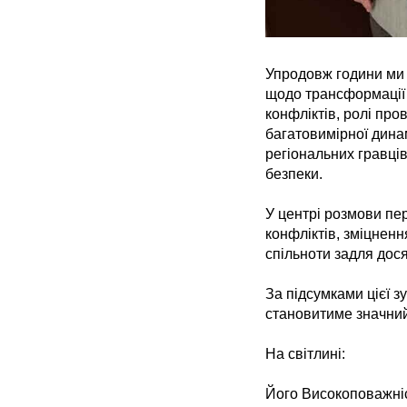
Упродовж години ми 
щодо трансформації 
конфліктів, ролі про
багатовимірної динам
регіональних гравців
безпеки.
У центрі розмови п
конфліктів, зміцненн
спільноти задля дос
За підсумками цієї з
становитиме значний
На світлині:
Його Високоповажніс