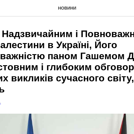
НОВИНИ
із Надзвичайним і Повноваж
лестини в Україні, Його
важністю паном Гашемом Д
істовним і глибоким обгово
х викликів сучасного світу
ь
Ь