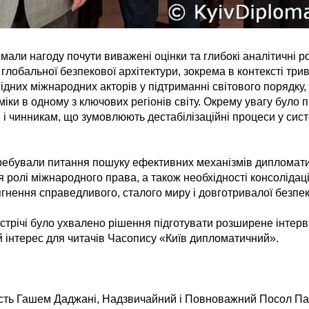
мали нагоду почути виважені оцінки та глибокі аналітичні 
глобальної безпекової архітектури, зокрема в контексті тр
відних міжнародних акторів у підтриманні світового порядку,
іки в одному з ключових регіонів світу. Окрему увагу було 
 і чинникам, що зумовлюють дестабілізаційні процеси у сис
еребували питання пошуку ефективних механізмів дипломат
я ролі міжнародного права, а також необхідності консолідаці
ягнення справедливого, сталого миру і довготривалої безпек
устрічі було ухвалено рішення підготувати розширене інтерв’
 інтерес для читачів Часопису «Київ дипломатичний».
ть Гашем Даджані, Надзвичайний і Повноважний Посол Пал