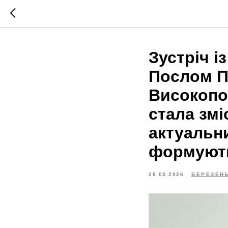
Зустріч 
Послом Па
Високопо
стала зм
актуальни
формуют
28.03.2026
БЕРЕЗЕН