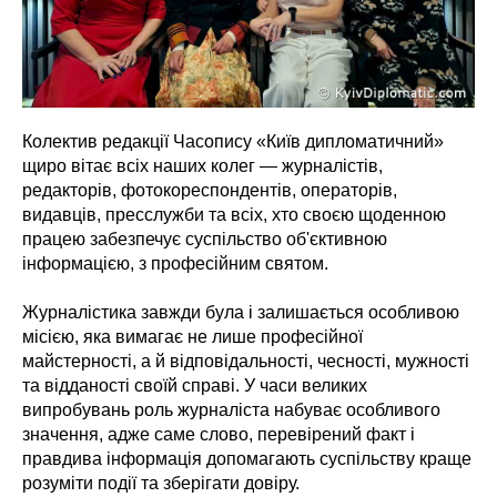
Колектив редакції Часопису «Київ дипломатичний»
щиро вітає всіх наших колег — журналістів,
редакторів, фотокореспондентів, операторів,
видавців, пресслужби та всіх, хто своєю щоденною
працею забезпечує суспільство об'єктивною
інформацією, з професійним святом.
Журналістика завжди була і залишається особливою
місією, яка вимагає не лише професійної
майстерності, а й відповідальності, чесності, мужності
та відданості своїй справі. У часи великих
випробувань роль журналіста набуває особливого
значення, адже саме слово, перевірений факт і
правдива інформація допомагають суспільству краще
розуміти події та зберігати довіру.