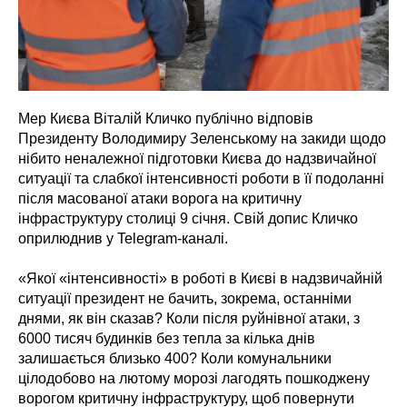
Мер Києва Віталій Кличко публічно відповів
Президенту Володимиру Зеленському на закиди щодо
нібито неналежної підготовки Києва до надзвичайної
ситуації та слабкої інтенсивності роботи в її подоланні
після масованої атаки ворога на критичну
інфраструктуру столиці 9 січня. Свій допис Кличко
оприлюднив у Telegram-каналі.
«Якої «інтенсивності» в роботі в Києві в надзвичайній
ситуації президент не бачить, зокрема, останніми
днями, як він сказав? Коли після руйнівної атаки, з
6000 тисяч будинків без тепла за кілька днів
залишається близько 400? Коли комунальники
цілодобово на лютому морозі лагодять пошкоджену
ворогом критичну інфраструктуру, щоб повернути