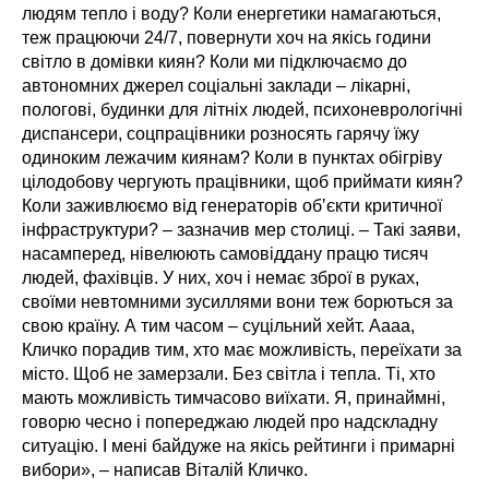
людям тепло і воду? Коли енергетики намагаються,
теж працюючи 24/7, повернути хоч на якісь години
світло в домівки киян? Коли ми підключаємо до
автономних джерел соціальні заклади – лікарні,
пологові, будинки для літніх людей, психоневрологічні
диспансери, соцпрацівники розносять гарячу їжу
одиноким лежачим киянам? Коли в пунктах обігріву
цілодобову чергують працівники, щоб приймати киян?
Коли заживлюємо від генераторів обʼєкти критичної
інфраструктури? – зазначив мер столиці. – Такі заяви,
насамперед, нівелюють самовіддану працю тисяч
людей, фахівців. У них, хоч і немає зброї в руках,
своїми невтомними зусиллями вони теж борються за
свою країну. А тим часом – суцільний хейт. Аааа,
Кличко порадив тим, хто має можливість, переїхати за
місто. Щоб не замерзали. Без світла і тепла. Ті, хто
мають можливість тимчасово виїхати. Я, принаймні,
говорю чесно і попереджаю людей про надскладну
ситуацію. І мені байдуже на якісь рейтинги і примарні
вибори», – написав Віталій Кличко.