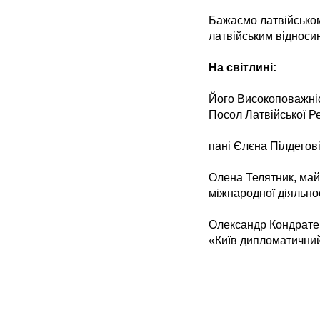
Бажаємо латвійськом
латвійським відносин
На світлині:
Його Високоповажніс
Посол Латвійської Ре
пані Єлєна Пілдегові
Олена Телятник, майс
міжнародної діяльно
Олександр Кондратен
«Київ дипломатични