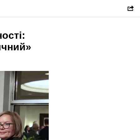
ості:
ичний»