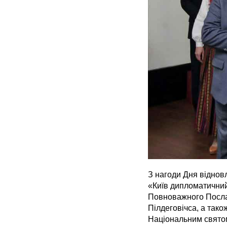
З нагоди Дня відновл
«Київ дипломатичний
Повноважного Посла 
Пілдеговічса, а також
Національним свято