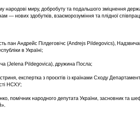
у народові миру, добробуту та подальшого зміцнення держав
ам — нових здобутків, взаєморозуміння та плідної співпрац
ть пан Андрейс Пілдеговічс (Andrejs Pildegovics), Надзвич
спубліки в Україні;
ча (Jelena Pildegovica), дружина Посла;
триня, експертка з проєктів із країнами Сходу Департаменту
сті НСХУ;
ко, помічник народного депутата України, засновник та ш
й».