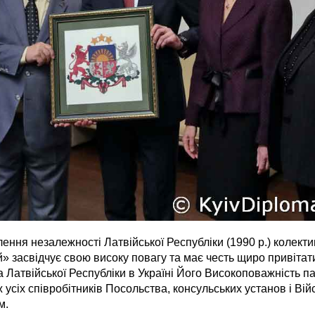
ення незалежності Латвійської Республіки (1990 р.) колекти
» засвідчує свою високу повагу та має честь щиро привітат
Латвійської Республіки в Україні Його Високоповажність п
 усіх співробітників Посольства, консульських установ і Війсь
м.