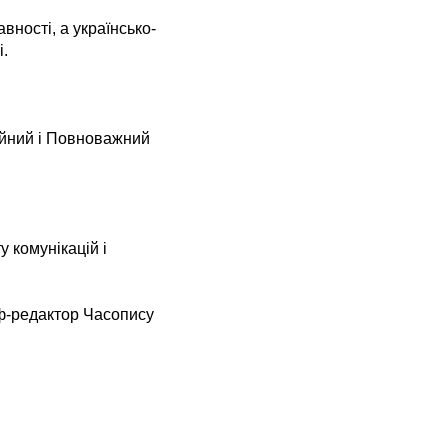
ності, а українсько-
і.
айний і Повноважний
 комунікацій і
еф-редактор Часопису