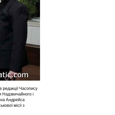
в редакції Часопису
и Надзвичайного і
ана Андрейса
кової місії з