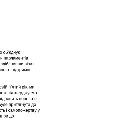
о об’єднує
ни парламентів
 здійснивши візит
аності підтримці
вій п’ятий рік, ми
акож підтверджуємо
 відновить повністю
 буде притягнута до
сть і самопожертву у
віри до