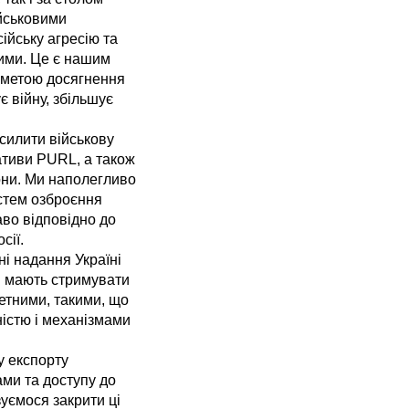
ійськовими
ійську агресію та
ними. Це є нашим
з метою досягнення
є війну, збільшує
силити військову
іативи PURL, а також
они. Ми наполегливо
стем озброєння
аво відповідно до
сії.
і надання Україні
кі мають стримувати
ретними, такими, що
істю і механізмами
у експорту
ми та доступу до
зуємося закрити ці