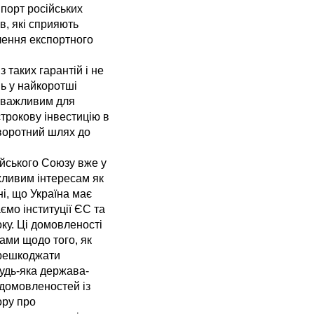
порт російських
в, які сприяють
илення експортного
таких гарантій і не
ь у найкоротші
о важливим для
строкову інвестицію в
зворотний шлях до
ейського Союзу вже у
жливим інтересам як
і, що Україна має
мо інституції ЄС та
ку. Ці домовленості
ами щодо того, як
ерешкоджати
удь-яка держава-
 домовленостей із
ору про