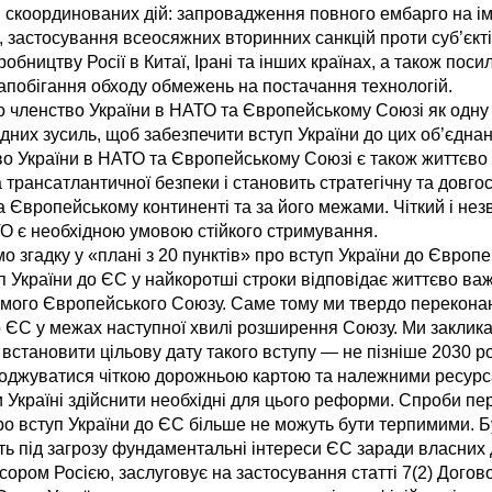
 скоординованих дій: запровадження повного ембарго на ім
, застосування всеосяжних вторинних санкцій проти суб’єкті
обництву Росії в Китаї, Ірані та інших країнах, а також пос
апобігання обходу обмежень на постачання технологій.
 членство України в НАТО та Європейському Союзі як одну з 
них зусиль, щоб забезпечити вступ України до цих об’єднан
во України в НАТО та Європейському Союзі є також життєв
 трансатлантичної безпеки і становить стратегічну та довго
на Європейському континенті та за його межами. Чіткий і не
О є необхідною умовою стійкого стримування.
о згадку у «плані з 20 пунктів» про вступ України до Європ
уп України до ЄС у найкоротші строки відповідає життєво ва
 самого Європейського Союзу. Саме тому ми твердо переконан
 ЄС у межах наступної хвилі розширення Союзу. Ми закликає
встановити цільову дату такого вступу — не пізніше 2030 ро
оджуватися чіткою дорожньою картою та належними ресурс
 Україні здійснити необхідні для цього реформи. Спроби п
о вступ України до ЄС більше не можуть бути терпимими. Б
ить під загрозу фундаментальні інтереси ЄС заради власних
ором Росією, заслуговує на застосування статті 7(2) Догов