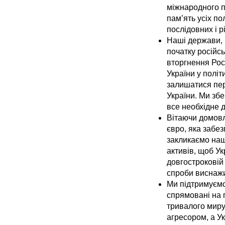
міжнародного п
пам’ять усіх по
послідовних і р
Наші держави, 
початку російсь
вторгнення Рос
України у політ
залишатися пер
України. Ми зб
все необхідне 
Вітаючи домовл
євро, яка забе
закликаємо наш
активів, щоб Ук
довгостроковій
спроби виснажи
Ми підтримуємо
спрямовані на п
тривалого миру
агресором, а У