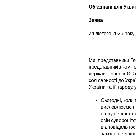
Об’єднані для Укра
Заява
24 лютого 2026 року
Ми, представники Гл
представників коміт
держав – членів ЄС 
солідарності до Укра
України та її народу,
Сьогодні, коли 
висловлюємо на
нашу непохитну 
свій сувереніте
відповідальнос
захисті не лише