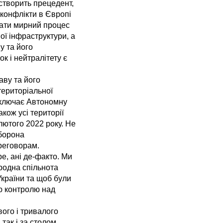
 створить прецедент,
 конфлікти в Європі
вати мирний процес
ої інфраструктури, а
у та його
к і нейтралітету є
ву та його
територіальної
 включає Автономну
акож усі території
 лютого 2022 року. Не
аборона
ереговорам.
ре, ані де-факто. Ми
родна спільнота
України та щоб були
ю контролю над
вого і тривалого
так і за столом