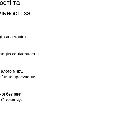
ості та
льності за
ді з делегацією
зицію солідарності з
валого миру,
аїни та просування
ої безпеки.
 Стефанчук.