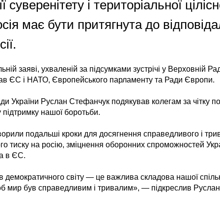
ї суверенітету і територіальної цілісн
осія має бути притягнута до відповіда
ії.
льній заяві, ухваленій за підсумками зустрічі у Верховній Ра
ав ЄС і НАТО, Європейського парламенту та Ради Європи.
ди України Руслан Стефанчук подякував колегам за чітку по
у підтримку нашої боротьби.
оворили подальші кроки для досягнення справедливого і три
го тиску на росію, зміцнення оборонних спроможностей Укр
а в ЄС.
в демократичного світу — це важлива складова нашої спільн
б мир був справедливим і тривалим», — підкреслив Руслан