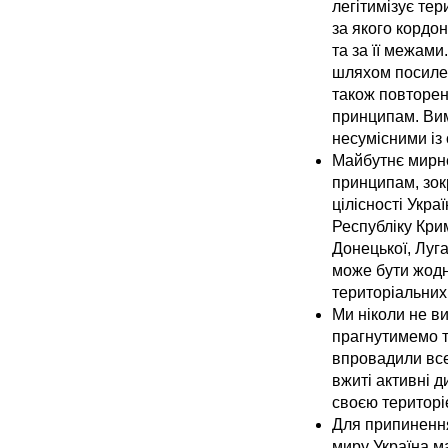
легітимізує те
за якого кордо
та за її межам
шляхом посилен
також повторен
принципам. Вим
несумісними із 
Майбутнє мирне
принципам, зок
цілісності Укр
Республіку Крим
Донецької, Луга
може бути жодн
територіальних
Ми ніколи не ви
прагнутимемо т
впровадили все
вжиті активні 
своєю територі
Для припинення
миру Україна ма