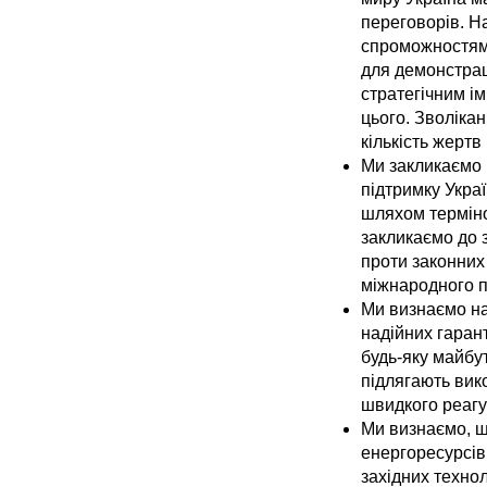
переговорів. Н
спроможностями
для демонстрац
стратегічним і
цього. Зволікан
кількість жертв
Ми закликаємо 
підтримку Укра
шляхом терміно
закликаємо до 
проти законних 
міжнародного пр
Ми визнаємо на
надійних гаран
будь-яку майбут
підлягають вик
швидкого реагу
Ми визнаємо, щ
енергоресурсів
західних технол