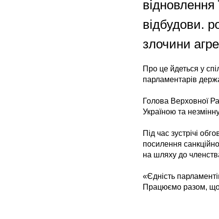
відновлення ї
відбудови. р
злочини агрес
Про це йдеться у спі
парламентарів держ
Голова Верховної Ра
Україною та незмінн
Під час зустрічі обг
посилення санкційно
на шляху до членств
«Єдність парламенті
Працюємо разом, що