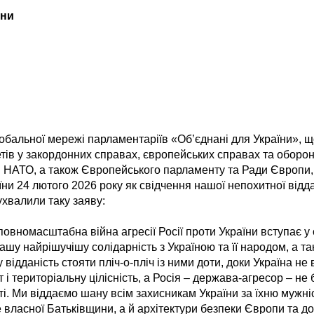
їни
обальної мережі парламентаріїв «Об’єднані для України», щ
етів у закордонних справах, європейських справах та оборо
і НАТО, а також Європейського парламенту та Ради Європи,
їни 24 лютого 2026 року як свідчення нашої непохитної відд
 ухвалили таку заяву:
повномасштабна війна агресії Росії проти України вступає у с
шу найрішучішу солідарність з Україною та її народом, а т
відданість стояти пліч-о-пліч із ними доти, доки Україна не
т і територіальну цілісність, а Росія – держава-агресор – не
ті. Ми віддаємо шану всім захисникам України за їхню мужні
 власної Батьківщини, а й архітектури безпеки Європи та до