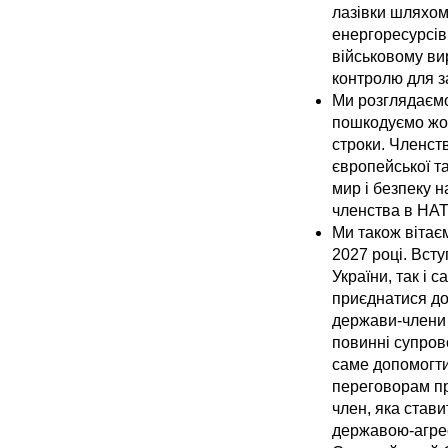
лазівки шляхом
енергоресурсів
військовому вир
контролю для з
Ми розглядаємо
пошкодуємо жод
строки. Членст
європейської та
мир і безпеку 
членства в НАТ
Ми також вітаєм
2027 році. Вст
України, так і
приєднатися до
держави-члени 
повинні супров
саме допомогти
переговорам пр
член, яка став
державою-агрес