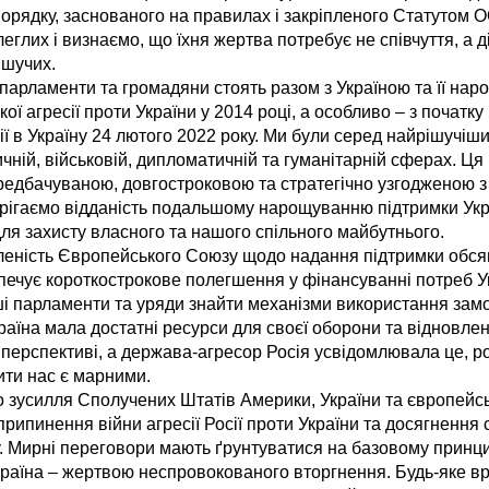
орядку, заснованого на правилах і закріпленого Статутом
леглих і визнаємо, що їхня жертва потребує не співчуття, а д
ішучих.
парламенти та громадяни стоять разом з Україною та її нар
кої агресії проти України у 2014 році, а особливо – з почат
ії в Україну 24 лютого 2022 року. Ми були серед найрішучіш
ичній, військовій, дипломатичній та гуманітарній сферах. Ця
едбачуваною, довгостроковою та стратегічно узгодженою з
ерігаємо відданість подальшому нарощуванню підтримки Укр
для захисту власного та нашого спільного майбутнього.
еність Європейського Союзу щодо надання підтримки обсяг
зпечує короткострокове полегшення у фінансуванні потреб У
і парламенти та уряди знайти механізми використання зам
раїна мала достатні ресурси для своєї оборони та відновлен
 перспективі, а держава-агресор Росія усвідомлювала це, ро
ти нас є марними.
 зусилля Сполучених Штатів Америки, України та європейс
рипинення війни агресії Росії проти України та досягнення
. Мирні переговори мають ґрунтуватися на базовому принцип
країна – жертвою неспровокованого вторгнення. Будь-яке в