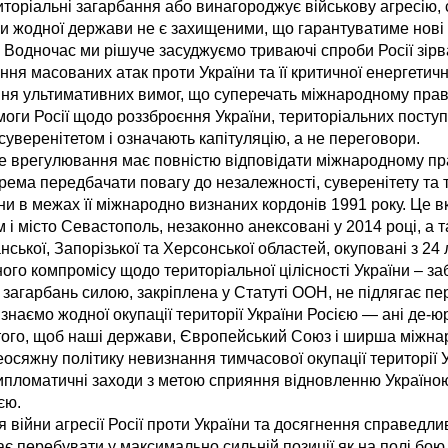
риторіальні загарбання або винагороджує військову агресію,
ни жодної держави не є захищеними, що гарантуватиме нові
и. Водночас ми рішуче засуджуємо триваючі спроби Росії зір
ня масованих атак проти України та її критичної енергетичн
ня ультимативних вимог, що суперечать міжнародному прав
оги Росії щодо роззброєння України, територіальних поступо
суверенітетом і означають капітуляцію, а не переговори.
 врегулювання має повністю відповідати міжнародному пра
рема передбачати повагу до незалежності, суверенітету та 
аїни в межах її міжнародно визнаних кордонів 1991 року. Це
 і місто Севастополь, незаконно анексовані у 2014 році, а т
нської, Запорізької та Херсонської областей, окуповані з 24
ого компромісу щодо територіальної цілісності України – з
 загарбань силою, закріплена у Статуті ООН, не підлягає п
знаємо жодної окупації території України Росією — ані де-ю
ого, щоб наші держави, Європейський Союз і ширша міжна
осяжну політику невизнання тимчасової окупації території 
дипломатичні заходи з метою сприяння відновленню Україно
єю.
 війни агресії Росії проти України та досягнення справедли
є перебувати у максимально сильній позиції як на полі бою, 