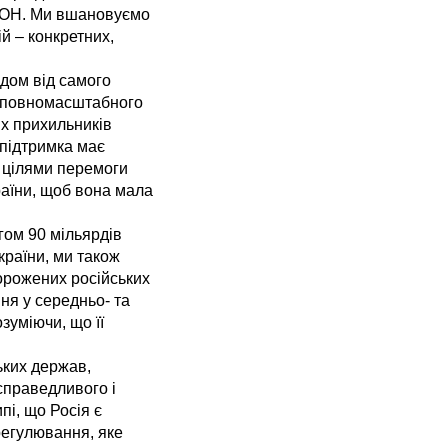
 ООН. Ми вшановуємо
ій – конкретних,
одом від самого
ку повномасштабного
их прихильників
 підтримка має
 цілями перемоги
аїни, щоб вона мала
ом 90 мільярдів
країни, ми також
орожених російських
ня у середньо- та
зуміючи, що її
ьких держав,
 справедливого і
і, що Росія є
регулювання, яке