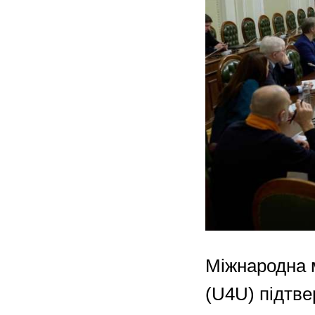
Міжнародна 
(U4U) підтве