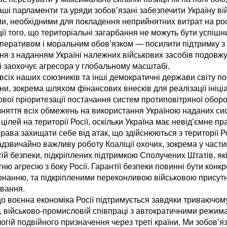
аші парламенти та уряди зобов’язані забезпечити Україну в
, необхідними для покладення неприйнятних витрат на рос
ії того, що територіальні загарбання не можуть бути успіш
мперативом і моральним обов’язком — посилити підтримку 
ня з наданням Україні належних військових засобів подовжу
 і заохочує агресора у глобальному масштабі.
всіх наших союзників та інші демократичні держави світу по
їни, зокрема шляхом фінансових внесків для реалізації ініц
вої пріоритезації постачання систем протиповітряної обор
зняття всіх обмежень на використання Україною наданих си
цілей на території Росії, оскільки Україна має невід’ємне пр
ава захищати себе від атак, що здійснюються з території Ро
дзвичайно важливу роботу Коаліції охочих, зокрема у частин
тій безпеки, підкріплених підтримкою Сполучених Штатів, я
ню агресію з боку Росії. Гарантії безпеки повинні бути конк
онанню, та підкріпленими переконливою військовою присутн
вання.
о воєнна економіка Росії підтримується завдяки триваючом
, військово-промисловій співпраці з автократичними режима
огій подвійного призначення через треті країни. Ми зобов’я