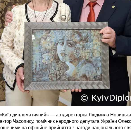
 «Київ дипломатичний» — артдиректорка Людмила Новицька
актор Часопису, помічник народного депутата України Оле
рошеними на офіційне прийняття з нагоди національного свя