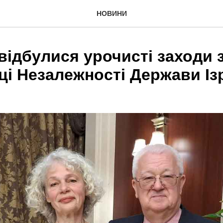
НОВИНИ
 відбулися урочисті заходи 
иці Незалежності Держави Із