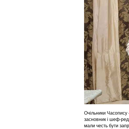
Очільники Часопису
засновник і шеф-ред
мали честь бути зап