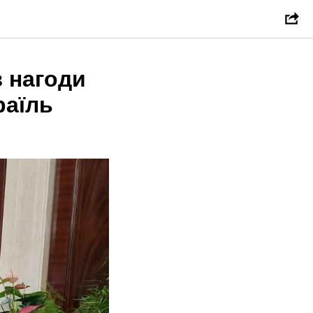
з нагоди
раїль