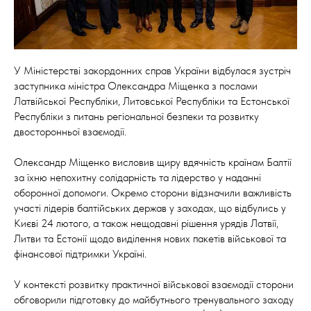
У Міністерстві закордонних справ України відбулася зустріч
заступника міністра Олександра Міщенка з послами
Латвійської Республіки, Литовської Республіки та Естонської
Республіки з питань регіональної безпеки та розвитку
двосторонньої взаємодії.
Олександр Міщенко висловив щиру вдячність країнам Балтії
за їхню непохитну солідарність та лідерство у наданні
оборонної допомоги. Окремо сторони відзначили важливість
участі лідерів балтійських держав у заходах, що відбулись у
Києві 24 лютого, а також нещодавні рішення урядів Латвії,
Литви та Естонії щодо виділення нових пакетів військової та
фінансової підтримки Україні.
У контексті розвитку практичної військової взаємодії сторони
обговорили підготовку до майбутнього тренувального заходу