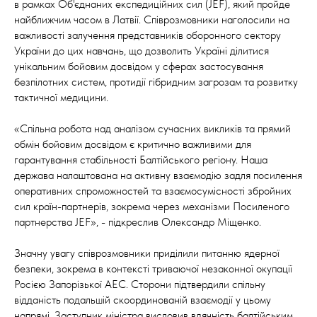
в рамках Об'єднаних експедиційних сил (JEF), який пройде
найближчим часом в Латвії. Співрозмовники наголосили на
важливості залучення представників оборонного сектору
України до цих навчань, що дозволить Україні ділитися
унікальним бойовим досвідом у сферах застосування
безпілотних систем, протидії гібридним загрозам та розвитку
тактичної медицини.
«Спільна робота над аналізом сучасних викликів та прямий
обмін бойовим досвідом є критично важливими для
гарантування стабільності Балтійського регіону. Наша
держава налаштована на активну взаємодію задля посилення
оперативних спроможностей та взаємосумісності збройних
сил країн-партнерів, зокрема через механізми Посиленого
партнерства JEF», - підкреслив Олександр Міщенко.
Значну увагу співрозмовники приділили питанню ядерної
безпеки, зокрема в контексті триваючої незаконної окупації
Росією Запорізької АЕС. Сторони підтвердили спільну
відданість подальшій скоординованій взаємодії у цьому
напрямі. Заступник міністра висловив вдячність балтійським