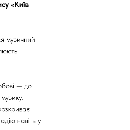
ису «Київ
ся музичний
блюють
юбові — до
 музику,
 розкриває
адію навіть у