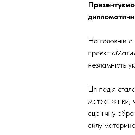
Презентуємо 
дипломатични
На головній с
проєкт «Мати»
незламність ук
Ця подія стал
матері-жінки, 
сценічну обра
силу материнсь