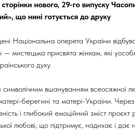
сторінки нового, 29-го випуску Часоп
й», що нині готується до друку
цені Національна оперета України відбув
 — мистецька присвята жінкам, які уосо
раїнського духу.
а символічним вшануванням всеосяжної л
матері-берегині та матері-України. Через
зність і глибокий емоційний зміст проєкт
кої любові, що підтримує, надихає і дає н