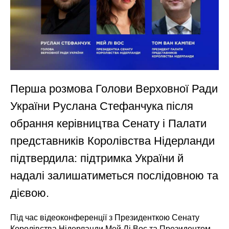
Перша розмова Голови Верховної Ради
України Руслана Стефанчука після
обрання керівництва Сенату і Палати
представників Королівства Нідерланди
підтвердила: підтримка України й
надалі залишатиметься послідовною та
дієвою.
Під час відеоконференції з Президенткою Сенату
Королівства Нідерланди Мей Лі Вос та Президентом