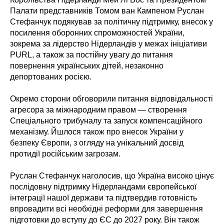
Палати представників Томом ван Кампеном Руслан
Стефанчук подякував за політичну підтримку, внесок у
посилення оборонних спроможностей України,
зокрема за лідерство Нідерландів у межах ініціативи
PURL, а також за постійну увагу до питання
повернення українських дітей, незаконно
депортованих росією.
Окремо сторони обговорили питання відповідальності
агресора за міжнародним правом — створення
Спеціального трибуналу та запуск компенсаційного
механізму. Йшлося також про внесок України у
безпеку Європи, з огляду на унікальний досвід
протидії російським загрозам.
Руслан Стефанчук наголосив, що Україна високо цінує
послідовну підтримку Нідерландами європейської
інтеграції нашої держави та підтвердив готовність
впровадити всі необхідні реформи для завершення
підготовки до вступу до ЄС до 2027 року. Він також