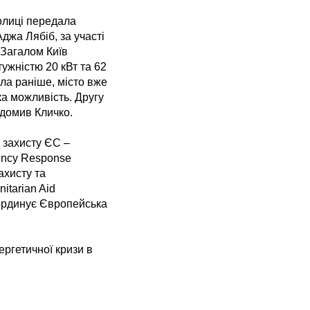
толиці передала
джа Лябіб, за участі
 Загалом Київ
ужністю 20 кВт та 62
шла раніше, місто вже
ка можливість. Другу
ідомив Кличко.
 захисту ЄС –
ency Response
ахисту та
itarian Aid
оординує Європейська
ргетичної кризи в