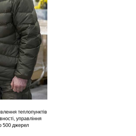
ивлення теплопунктів
овності, управління
о 500 джерел