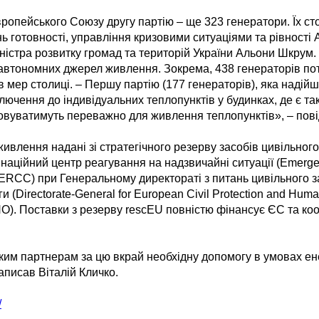
вропейського Союзу другу партію – ще 323 генератори. Їх с
ь готовності, управління кризовими ситуаціями та рівності А
ністра розвитку громад та територій України Альони Шкрум.
автономних джерел живлення. Зокрема, 438 генераторів пот
ав мер столиці. – Першу партію (177 генераторів), яка надій
ючення до індивідуальних теплопунктів у будинках, де є та
овуватимуть переважно для живлення теплопунктів», – пов
ивлення надані зі стратегічного резерву засобів цивільного
наційний центр реагування на надзвичайні ситуації (Emerg
(ERCC) при Генеральному директораті з питань цивільного з
 (Directorate-General for European Civil Protection and Human
O). Поставки з резерву rescEU повністю фінансує ЄС та к
им партнерам за цю вкрай необхідну допомогу в умовах ене
написав Віталій Кличко.
/