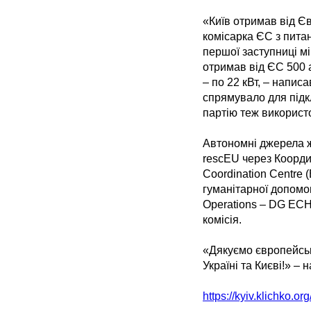
«Київ отримав від Є
комісарка ЄС з питан
першої заступниці мі
отримав від ЄС 500 
– по 22 кВт, – напис
спрямувало для підкл
партію теж використ
Автономні джерела ж
rescEU через Коорди
Coordination Centre 
гуманітарної допомоги
Operations – DG ECH
комісія.
«Дякуємо європейськ
Україні та Києві!» – 
https://kyiv.klichko.org