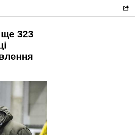
 ще 323
ці
ивлення