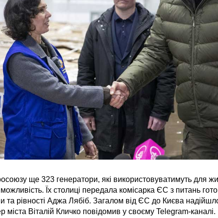
росоюзу ще 323 генератори, які використовуватимуть для ж
а можливість. Їх столиці передала комісарка ЄС з питань гот
и та рівності Аджа Лябіб. Загалом від ЄС до Києва надійшл
 міста Віталій Кличко повідомив у своєму Telegram-каналі.