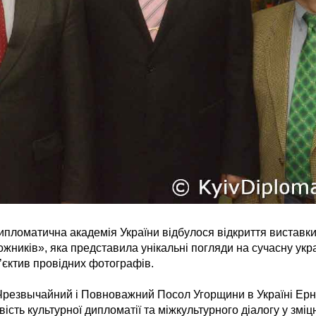
ипломатична академія України відбулося відкриття виставк
жників», яка представила унікальні погляди на сучасну укра
єктив провідних фотографів.
Чрезвычайний і Повноважний Посол Угорщини в Україні Ерн
сть культурної дипломатії та міжкультурного діалогу у зміц