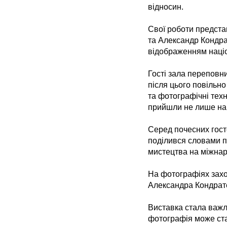
відносин.
Свої роботи предста
та Александр Кондра
відображенням націо
Гості зала переповни
після цього повільн
та фотографічні тех
прийшли не лише на ви
Серед почесних гост
поділився словами п
мистецтва на міжнар
На фотографіях захо
Александра Кондрат
Виставка стала важл
фотографія може ста