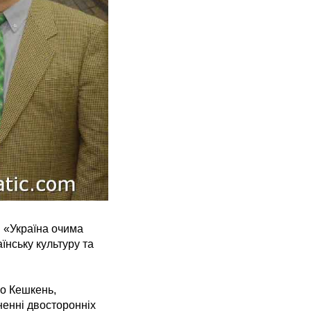
и «Україна очима
їнську культуру та
о Кешкень,
ненні двосторонніх