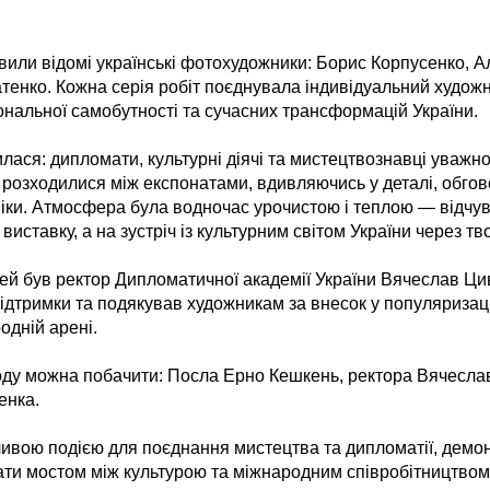
вили відомі українські фотохудожники: Борис Корпусенко, 
тенко. Кожна серія робіт поєднувала індивідуальний художні
нальної самобутності та сучасних трансформацій України.
лася: дипломати, культурні діячі та мистецтвознавці уважно
о розходилися між експонатами, вдивляючись у деталі, обго
ніки. Атмосфера була водночас урочистою і теплою — відчув
ставку, а на зустріч із культурним світом України через твор
ей був ректор Дипломатичної академії України Вячеслав Ци
ідтримки та подякував художникам за внесок у популяризац
одній арені.
ду можна побачити: Посла Ерно Кешкень, ректора Вячесла
енка.
ивою подією для поєднання мистецтва та дипломатії, демон
ти мостом між культурою та міжнародним співробітництвом