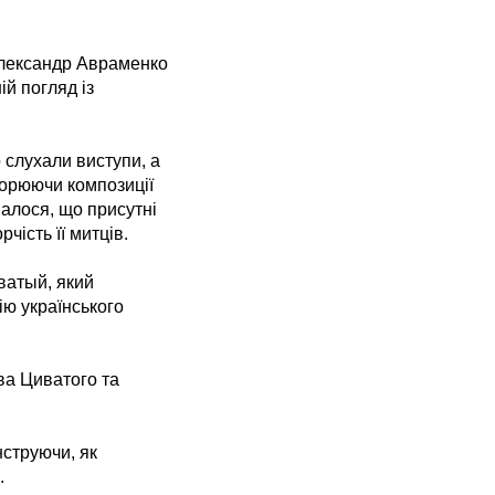
Александр Авраменко
й погляд із
 слухали виступи, а
ворюючи композиції
алося, що присутні
чість її митців.
ватый, який
ію українського
ва Циватого та
струючи, як
.