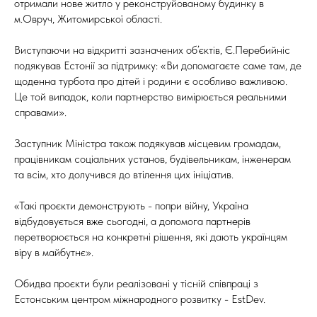
отримали нове житло у реконструйованому будинку в
м.Овруч, Житомирської області.
Виступаючи на відкритті зазначених об’єктів, Є.Перебийніс
подякував Естонії за підтримку: «Ви допомагаєте саме там, де
щоденна турбота про дітей і родини є особливо важливою.
Це той випадок, коли партнерство вимірюється реальними
справами».
Заступник Міністра також подякував місцевим громадам,
працівникам соціальних установ, будівельникам, інженерам
та всім, хто долучився до втілення цих ініціатив.
«Такі проєкти демонструють - попри війну, Україна
відбудовується вже сьогодні, а допомога партнерів
перетворюється на конкретні рішення, які дають українцям
віру в майбутнє».
Обидва проєкти були реалізовані у тісній співпраці з
Естонським центром міжнародного розвитку - EstDev.