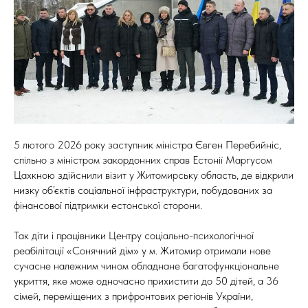
5 лютого 2026 року заступник міністра Євген Перебийніс,
спільно з міністром закордонних справ Естонії Маргусом
Цахкною здійснили візит у Житомирську область, де відкрили
низку об’єктів соціальної інфраструктури, побудованих за
фінансової підтримки естонської сторони.
Так діти і працівники Центру соціально-психологічної
реабілітації «Сонячний дім» у м. Житомир отримали нове
сучасне належним чином обладнане багатофункціональне
укриття, яке може одночасно прихистити до 50 дітей, а 36
сімей, переміщених з прифронтових регіонів України,