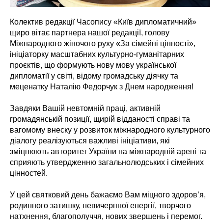
Колектив редакції Часопису «Київ дипломатичний»
щиро вітає партнера нашої редакції, голову
Міжнародного жіночого руху «За сімейні цінності»,
ініціаторку масштабних культурно-гуманітарних
проєктів, що формують нову мову української
дипломатії у світі, відому громадську діячку та
меценатку Наталію Федорчук з Днем народження!
Завдяки Вашій невтомній праці, активній
громадянській позиції, щирій відданості справі та
вагомому внеску у розвиток міжнародного культурного
діалогу реалізуються важливі ініціативи, які
зміцнюють авторитет України на міжнародній арені та
сприяють утвердженню загальнолюдських і сімейних
цінностей.
У цей святковий день бажаємо Вам міцного здоров’я,
родинного затишку, невичерпної енергії, творчого
натхнення, благополуччя, нових звершень і перемог.