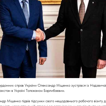
кордонних справ України Олександр Міщенко зустрівся із Надзвич
ахстан в Україні Толєжаном Барлибаєвим.
андр Міщенко підвів підсумки свого нещодавнього робочого візиту д