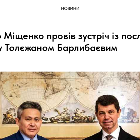
НОВИНИ
Міщенко провів зустріч із пос
у Толєжаном Барлибаєвим