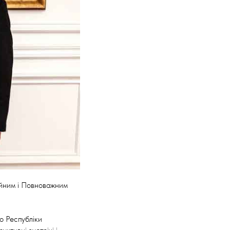
айним і Повноважним
о Республіки