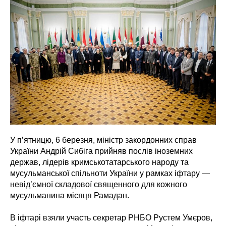
У п’ятницю, 6 березня, міністр закордонних справ
України Андрій Сибіга прийняв послів іноземних
держав, лідерів кримськотатарського народу та
мусульманської спільноти України у рамках іфтару —
невід’ємної складової священного для кожного
мусульманина місяця Рамадан.
В іфтарі взяли участь секретар РНБО Рустем Умєров,