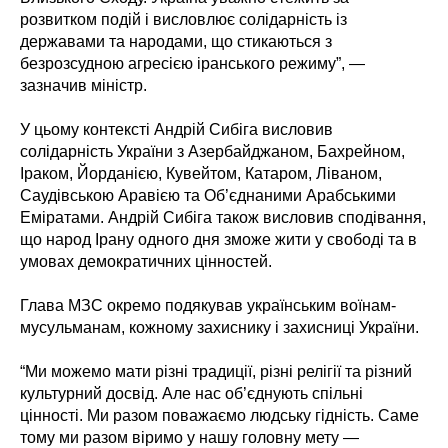
розвитком подій і висловлює солідарність із
державами та народами, що стикаються з
безрозсудною агресією іранського режиму”, —
зазначив міністр.
У цьому контексті Андрій Сибіга висловив
солідарність України з Азербайджаном, Бахрейном,
Іраком, Йорданією, Кувейтом, Катаром, Ліваном,
Саудівською Аравією та Об’єднаними Арабськими
Еміратами. Андрій Сибіга також висловив сподівання,
що народ Ірану одного дня зможе жити у свободі та в
умовах демократичних цінностей.
Глава МЗС окремо подякував українським воїнам-
мусульманам, кожному захиснику і захисниці України.
“Ми можемо мати різні традиції, різні релігії та різний
культурний досвід. Але нас об’єднують спільні
цінності. Ми разом поважаємо людську гідність. Саме
тому ми разом віримо у нашу головну мету —