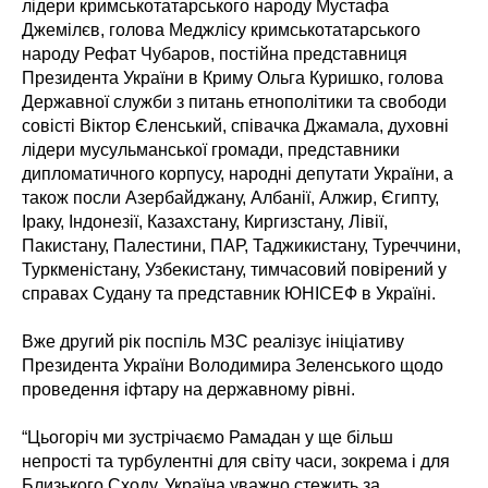
лідери кримськотатарського народу Мустафа
Джемілєв, голова Меджлісу кримськотатарського
народу Рефат Чубаров, постійна представниця
Президента України в Криму Ольга Куришко, голова
Державної служби з питань етнополітики та свободи
совісті Віктор Єленський, співачка Джамала, духовні
лідери мусульманської громади, представники
дипломатичного корпусу, народні депутати України, а
також посли Азербайджану, Албанії, Алжир, Єгипту,
Іраку, Індонезії, Казахстану, Киргизстану, Лівії,
Пакистану, Палестини, ПАР, Таджикистану, Туреччини,
Туркменістану, Узбекистану, тимчасовий повірений у
справах Судану та представник ЮНІСЕФ в Україні.
Вже другий рік поспіль МЗС реалізує ініціативу
Президента України Володимира Зеленського щодо
проведення іфтару на державному рівні.
“Цьогоріч ми зустрічаємо Рамадан у ще більш
непрості та турбулентні для світу часи, зокрема і для
Близького Сходу. Україна уважно стежить за