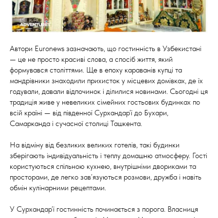
Автори Euronews зазначають, що гостинність в Узбекистані
— це не просто красиві слова, а спосіб життя, який
формувався століттями. Ще в епоху караванів купці та
мандрівники знаходили прихисток у місцевих домівках, де їх
годували, давали відпочинок і ділилися новинами. Сьогодні ця
традиція живе у невеликих сімейних гостьових будинках по
всій країні — від південної Сурхандар’ї до Бухари,
Самарканда і сучасної столиці Ташкента.
На відміну від безликих великих готелів, такі будинки
зберігають індивідуальність і теплу домашню атмосферу. Гості
користуються спільною кухнею, внутрішніми двориками та
просторами, де легко зав’язуються розмови, дружба і навіть
обмін кулінарними рецептами.
У Сурхандар’ї гостинність починається з порога. Власниця