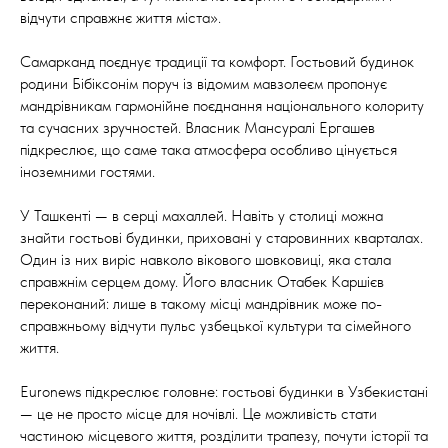
відчути справжнє життя міста».
Самарканд поєднує традиції та комфорт. Гостьовий будинок
родини Бібіксонім поруч із відомим мавзолеєм пропонує
мандрівникам гармонійне поєднання національного колориту
та сучасних зручностей. Власник Мансуралі Ергашев
підкреслює, що саме така атмосфера особливо цінується
іноземними гостями.
У Ташкенті — в серці махаллей. Навіть у столиці можна
знайти гостьові будинки, приховані у старовинних кварталах.
Один із них виріс навколо вікового шовковиці, яка стала
справжнім серцем дому. Його власник Отабек Каршієв
переконаний: лише в такому місці мандрівник може по-
справжньому відчути пульс узбецької культури та сімейного
життя.
Euronews підкреслює головне: гостьові будинки в Узбекистані
— це не просто місце для ночівлі. Це можливість стати
частиною місцевого життя, розділити трапезу, почути історії та