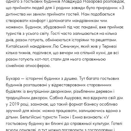
одного з гостьових будинків Мавджуда Назарова розповідає,
що приймати людей для її родини завжди було природним: «З
дитинства ми звикли приймати гостей. Нам подобається
створювати комфорт і допомагати мандрівникам чим
можемо». Будинок, збудований під час пандемії, вже приймає
туристів з усього світу. Гості часто залишаються на кілька
днів, разом готують, обмінюються історіями та рецептами.
Китайський мандрівник Лю Сяньчжун, який жив у Термезі
кілька тижнів, поділився, що вечори на спільній кухні, де всі
разом готують хот-пот, стали для нього справжньою
сімейною атмосферою.
Бухара — історичні будинки з душею. Тут багато гостьових
будинків розташовані у відреставрованих старовинних
будівлях із внутрішніми двориками, різьбленим деревом і
традиційним декором. Сабіна Ашурова, яка відкрила свій дім
у 2019 році, зазначає, що такий формат бізнесу особливо
зручний для жінок: можна працювати, залишаючись вдома з
дітьми. Бельгійські туристи Тімон і Емма визнають: «У
гостьовому будинку ви ближчі до справжньої культури. Готелі
всюди однакові, а тут можна поговорити з господарями і