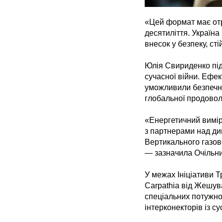
«Цей формат має отр
десятиліття. Україна
внесок у безпеку, ст
Юлія Свириденко під
сучасної війни. Ефе
уможливили безпечну
глобальної продовол
«Енергетичний вимір
з партнерами над ди
Вертикального газово
— зазначила Очільни
У межах Ініціативи 
Carpathia від Жешув
спеціальних потужнос
інтерконекторів із с