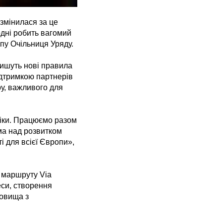
змінилася за це
годні робить вагомий
упу Очільниця Уряду.
пишуть нові правила
ідтримкою партнерів
ру, важливого для
міки. Працюємо разом
ма над розвитком
і для всієї Європи»,
я маршруту Via
еси, створення
ховища з