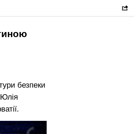
стиною
ктури безпеки
 Юлія
ватії.