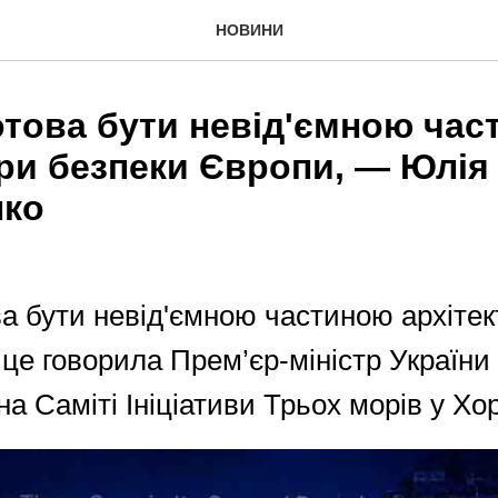
НОВИНИ
готова бути невід'ємною ча
ури безпеки Європи, — Юлія
нко
ва бути невід'ємною частиною архіте
це говорила Прем’єр-міністр України
а Саміті Ініціативи Трьох морів у Хор