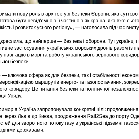
имати нову роль в архітектурі безпеки Європи, яка суттєво 
 готова бути невід'ємною її частиною як країна, яка вже сьо
ійкість і розвиток усього регіону», — наголосила під час вист
креслила, що найперше — безпека і оборона. Тут українці 
ктивне застосування українських морських дронів разом із п
 навігацію в морі та роботу українського зернового коридо
ьчої безпеки.
 — ключова сфера як для безпеки, так і стабільності еконо
версифікацією маршрутів енерго- та газопостачання, зокре
го коридору. Це питання безпеки та політичної незалежност
ця Уряду.
Тримор’я Україна запропонувала конкретні цілі: продовженн
а через Львів до Києва, продовження Rail2Sea до порту Од
тей для зворотного потоку газу в українські підземні газос
усідніми державами.