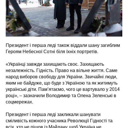
Президент і перша леді також віддали шану загиблим
Героям Небесної Сотні біля їхніх портретів.
«Українці завжди захищають своє. Захищають
незалежність. Гідність. Право на вільне життя. Саме
народ виборов свободу для України. Звичайні люди,
яким не байдуже, що буде з Україною та як житимуть
українські діти. Памʼятаємо, чого це вартувало у 2014
році», – зазначили Володимир та Олена Зеленські в
соцмережах.
Президент і перша леді закликали шанувати
сміливість кожного учасника Революції Гідності та
всіх, хто не пішов із Майдану, щоб Україна не