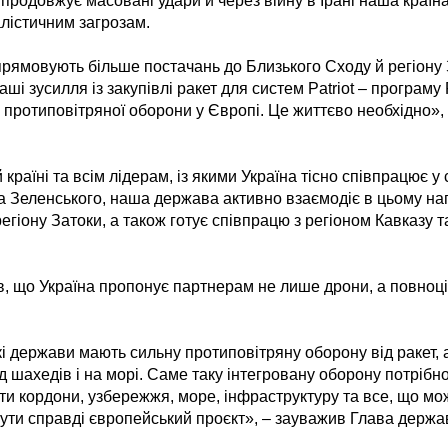
продовжує масовані удари й через війну в Ірані наша країн
алістичним загрозам.
рямовують більше постачань до Близького Сходу й регіону З
аші зусилля із закупівлі ракет для систем Patriot – програм
 протиповітряної оборони у Європі. Це життєво необхідно»,
 країні та всім лідерам, із якими Україна тісно співпрацює у 
Зеленського, наша держава активно взаємодіє в цьому нап
егіону Затоки, а також готує співпрацю з регіоном Кавказу 
, що Україна пропонує партнерам не лише дрони, а повноц
і держави мають сильну протиповітряну оборону від ракет, 
д шахедів і на морі. Саме таку інтегровану оборону потрібно
и кордони, узбережжя, море, інфраструктуру та все, що мож
ути справді європейський проєкт», – зауважив Глава держа