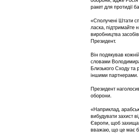
оборони, адже Росія 
ракет для протидії б
«Сполучені Штати сп
ласка, підтримайте н
виробництва засобів
Президент.
Він подякував кожній
словами Володимира 
Близького Сходу та р
іншими партнерами.
Президент наголосив
оборони.
«Наприклад, арабськ
вибудувати захист ві
Європи, щоб захищат
вважаю, що це має б