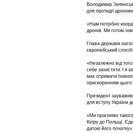
Володимир Зеленськи
для протидії дронов
«Нам потрібно коорд
дронів. Ми готові ін
Глава держави нагол
європейський спосіб
«Незалежно від того,
себе захистити. І я 
має отримати повноп
прискоренням цього 
Президент зауважив,
для вступу України 
«Ми прагнемо такого
Кіпру до Польщі. Єд
датою його початку»