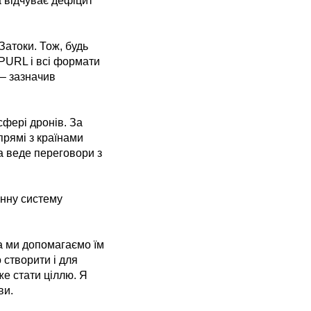
а відчуває дефіцит
атоки. Тож, будь
у PURL і всі формати
 – зазначив
сфері дронів. За
рямі з країнами
та веде переговори з
інну систему
а ми допомагаємо їм
 створити і для
е стати ціллю. Я
ви.