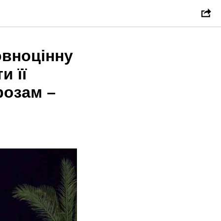
овноцінну
и її
розам –