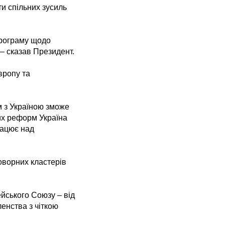
и спільних зусиль
програму щодо
 – сказав Президент.
вропу та
м з Україною зможе
ших реформ Україна
рацює над
оворних кластерів
йського Союзу – від
енства з чіткою