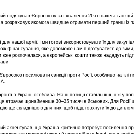
й подякував Євросоюзу за схвалення 20-го пакета санкцій п
на розраховує якомога швидше отримати перший транш із п
 для нашої армії, і ми готові використовувати їх для закупів
ож фінансування, яке допоможе нам підготуватися до зими, і
 вже розпочалася, а європейські кошти також нададуть підт
ави.
Євросоюз посилювати санкції проти Росії, особливо на тлі 
ША.
ронті в Україні особлива. Наші позиції стабільніші, ніж у поп
ця втрачає щонайменше 30–35 тисяч військових. Для Росії ц
цію ще складнішою для них, щоб підштовхнути їх до диплома
й акцентував, що Україна критично потребує посилення пр