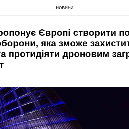
НОВИНИ
пропонує Європі створити п
борони, яка зможе захистит
та протидіяти дроновим заг
т