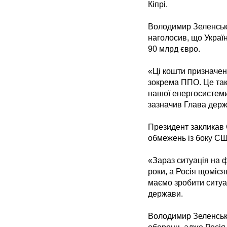
Кіпрі.
Володимир Зеленськи
наголосив, що Украї
90 млрд євро.
«Ці кошти призначені
зокрема ППО. Це так
нашої енергосистеми
зазначив Глава держ
Президент закликав 
обмежень із боку С
«Зараз ситуація на ф
роки, а Росія щоміся
маємо зробити ситуа
держави.
Володимир Зеленськи