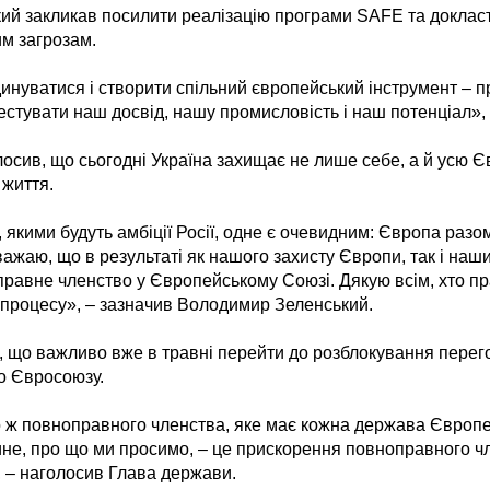
й закликав посилити реалізацію програми SAFE та докласт
им загрозам.
инуватися і створити спільний європейський інструмент – 
вестувати наш досвід, нашу промисловість і наш потенціал»,
осив, що сьогодні Україна захищає не лише себе, а й усю Є
 життя.
 якими будуть амбіції Росії, одне є очевидним: Європа разо
вважаю, що в результаті як нашого захисту Європи, так і на
равне членство у Європейському Союзі. Дякую всім, хто п
процесу», – зазначив Володимир Зеленський.
 що важливо вже в травні перейти до розблокування перег
до Євросоюзу.
 ж повноправного членства, яке має кожна держава Європе
ине, про що ми просимо, – це прискорення повноправного чл
, – наголосив Глава держави.