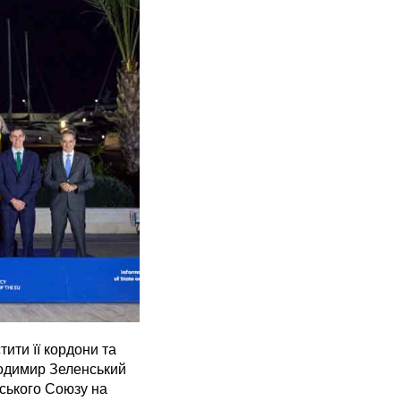
ити її кордони та
лодимир Зеленський
йського Союзу на