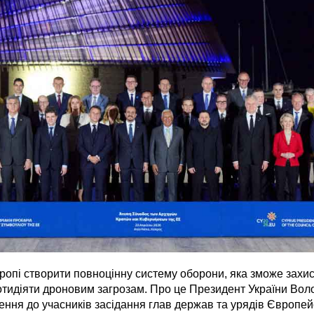
ропі створити повноцінну систему оборони, яка зможе захист
отидіяти дроновим загрозам. Про це Президент України Во
нення до учасників засідання глав держав та урядів Європе