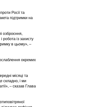
роти Росії та
акета підтримки на
лі озброєння,
 робота із захисту
римку в цьому», –
послаблення окремих
ередні місяці та
е складно, і ми
тії», – сказав Глава
отиповітряної