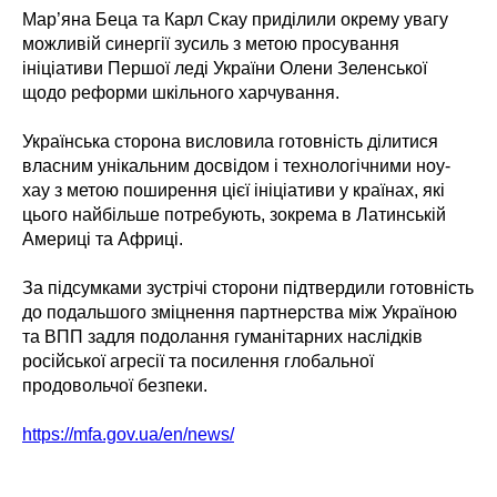
Мар’яна Беца та Карл Скау приділили окрему увагу
можливій синергії зусиль з метою просування
ініціативи Першої леді України Олени Зеленської
щодо реформи шкільного харчування.
Українська сторона висловила готовність ділитися
власним унікальним досвідом і технологічними ноу-
хау з метою поширення цієї ініціативи у країнах, які
цього найбільше потребують, зокрема в Латинській
Америці та Африці.
За підсумками зустрічі сторони підтвердили готовність
до подальшого зміцнення партнерства між Україною
та ВПП задля подолання гуманітарних наслідків
російської агресії та посилення глобальної
продовольчої безпеки.
https://mfa.gov.ua/en/news/