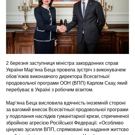
2 березня заступниця міністра закордонних справ
України Мар’яна Беца провела зустріч з виконувачем
обов’язків виконавчого директора Всесвітньої
продовольчої програми ООН (ВПП) Карлом Скау, який
перебуває в Україні з робочим візитом.
Мар’яна Беца висловила вдячність іноземній стороні
за вагомий внесок Всесвітньої продовольчої програми
у подолання наслідків гуманітарної кризи, спричиненої
збройною агресією Російської Федерації. «Особливо
цінуємо зусилля ВПП, спрямовані на надання життєво