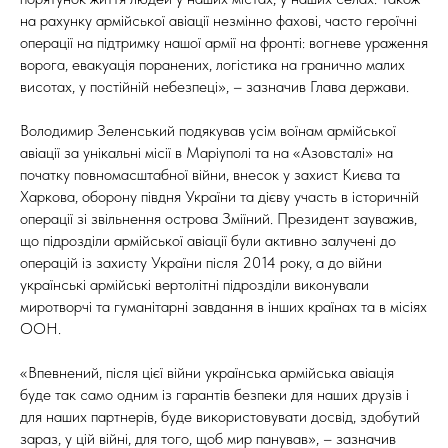
на рахунку армійської авіації незмінно фахові, часто героїчні
операції на підтримку нашої армії на фронті: вогневе ураження
ворога, евакуація поранених, логістика на гранично малих
висотах, у постійній небезпеці», – зазначив Глава держави.
Володимир Зеленський подякував усім воїнам армійської
авіації за унікальні місії в Маріуполі та на «Азовсталі» на
початку повномасштабної війни, внесок у захист Києва та
Харкова, оборону півдня України та дієву участь в історичній
операції зі звільнення острова Зміїний. Президент зауважив,
що підрозділи армійської авіації були активно залучені до
операцій із захисту України після 2014 року, а до війни
українські армійські вертолітні підрозділи виконували
миротворчі та гуманітарні завдання в інших країнах та в місіях
ООН.
«Впевнений, після цієї війни українська армійська авіація
буде так само одним із гарантів безпеки для наших друзів і
для наших партнерів, буде використовувати досвід, здобутий
зараз, у цій війні, для того, щоб мир панував», – зазначив