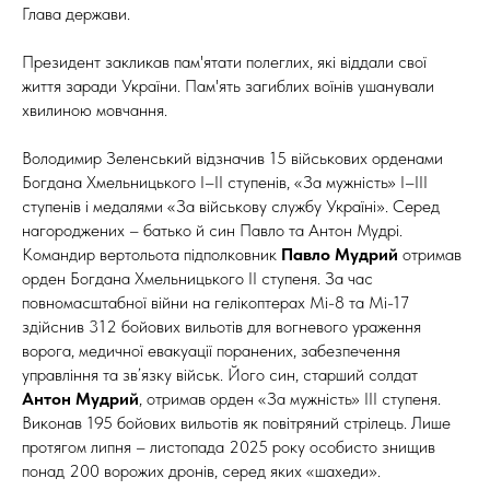
Глава держави.
Президент закликав пам'ятати полеглих, які віддали свої
життя заради України. Пам'ять загиблих воїнів ушанували
хвилиною мовчання.
Володимир Зеленський відзначив 15 військових орденами
Богдана Хмельницького І–ІІ ступенів, «За мужність» І–ІІІ
ступенів і медалями «За військову службу Україні». Серед
нагороджених – батько й син Павло та Антон Мудрі.
Командир вертольота підполковник
Павло Мудрий
отримав
орден Богдана Хмельницького ІІ ступеня. За час
повномасштабної війни на гелікоптерах Мі-8 та Мі-17
здійснив 312 бойових вильотів для вогневого ураження
ворога, медичної евакуації поранених, забезпечення
управління та зв’язку військ. Його син, старший солдат
Антон Мудрий
, отримав орден «За мужність» ІІІ ступеня.
Виконав 195 бойових вильотів як повітряний стрілець. Лише
протягом липня – листопада 2025 року особисто знищив
понад 200 ворожих дронів, серед яких «шахеди».