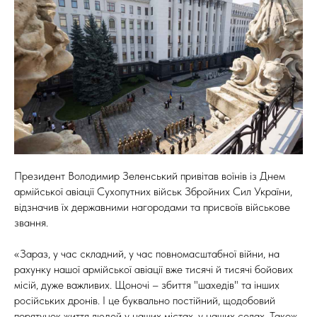
Президент Володимир Зеленський привітав воїнів із Днем
армійської авіації Сухопутних військ Збройних Сил України,
відзначив їх державними нагородами та присвоїв військове
звання.
«Зараз, у час складний, у час повномасштабної війни, на
рахунку нашої армійської авіації вже тисячі й тисячі бойових
місій, дуже важливих. Щоночі – збиття "шахедів" та інших
російських дронів. І це буквально постійний, щодобовий
порятунок життя людей у наших містах, у наших селах. Також