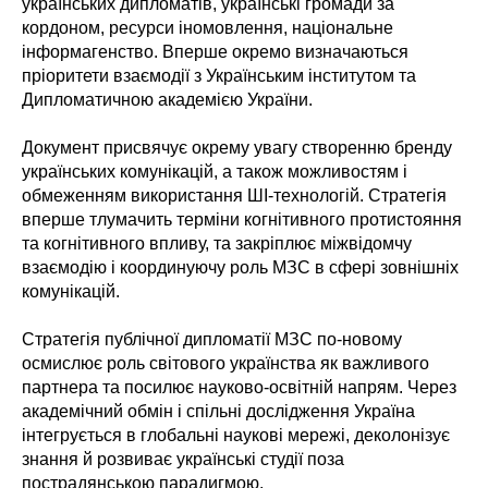
українських дипломатів, українські громади за
кордоном, ресурси іномовлення, національне
інформагенство. Вперше окремо визначаються
пріоритети взаємодії з Українським інститутом та
Дипломатичною академією України.
Документ присвячує окрему увагу створенню бренду
українських комунікацій, а також можливостям і
обмеженням використання ШІ-технологій. Стратегія
вперше тлумачить терміни когнітивного протистояння
та когнітивного впливу, та закріплює міжвідомчу
взаємодію і координуючу роль МЗС в сфері зовнішніх
комунікацій.
Стратегія публічної дипломатії МЗС по-новому
осмислює роль світового українства як важливого
партнера та посилює науково-освітній напрям. Через
академічний обмін і спільні дослідження Україна
інтегрується в глобальні наукові мережі, деколонізує
знання й розвиває українські студії поза
пострадянською парадигмою.