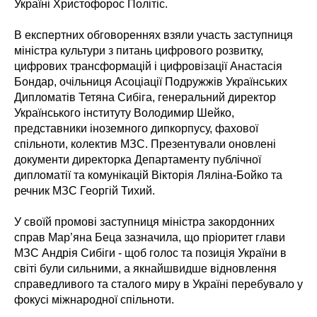
Україні Христофорос Політіс.
В експертних обговореннях взяли участь заступниця
міністра культури з питань цифрового розвитку,
цифрових трансформацій і цифровізації Анастасія
Бондар, очільниця Асоціації Подружжів Українських
Дипломатів Тетяна Сибіга, генеральний директор
Українського інституту Володимир Шейко,
представники іноземного дипкорпусу, фахової
спільноти, колектив МЗС. Презентували оновлені
документи директорка Департаменту публічної
дипломатії та комунікацій Вікторія Ляліна-Бойко та
речник МЗС Георгій Тихий.
У своїй промові заступниця міністра закордонних
справ Мар’яна Беца зазначила, що пріоритет глави
МЗС Андрія Сибіги - щоб голос та позиція України в
світі були сильними, а якнайшвидше відновлення
справедливого та сталого миру в Україні перебувало у
фокусі міжнародної спільноти.