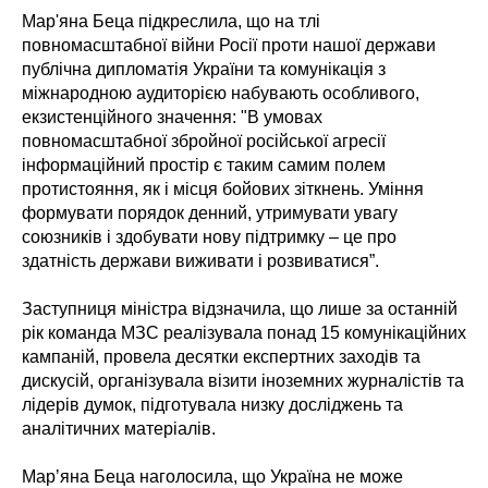
Мар'яна Беца підкреслила, що на тлі
повномасштабної війни Росії проти нашої держави
публічна дипломатія України та комунікація з
міжнародною аудиторією набувають особливого,
екзистенційного значення: "В умовах
повномасштабної збройної російської агресії
інформаційний простір є таким самим полем
протистояння, як і місця бойових зіткнень. Уміння
формувати порядок денний, утримувати увагу
союзників і здобувати нову підтримку – це про
здатність держави виживати і розвиватися”.
Заступниця міністра відзначила, що лише за останній
рік команда МЗС реалізувала понад 15 комунікаційних
кампаній, провела десятки експертних заходів та
дискусій, організувала візити іноземних журналістів та
лідерів думок, підготувала низку досліджень та
аналітичних матеріалів.
Марʼяна Беца наголосила, що Україна не може