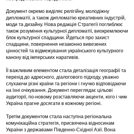
Документ окремо виділяє релігійну, молодіжну
дипломатії, а також дипломатію креативних індустрій,
моди та дизайну. Нова редакція Стратегії поглиблює
також розуміння культурної дипломатії, виокремлюючи
блок культурної спадщини. Йдеться про захист
спадщини, повернення незаконно вивезених
цінностей та відмежування українського культурного
канону від імперських наративів.
Її важливим елементом стала деталізація географії та
перехід до адресного, діалогового підходу, уважно
слухаючи різні країни та регіони і гнучко відповідаючи
на їхні очікування. Документ переглядає цільові
аудиторії, по-новому розставляючи акценти, кого і чим
Україна прагне досягати в кожному регіоні.
Третім документом стала наступна регіональна
комунікаційна стратегія, присвячена відносинам
України з державами Південно-Східної Азії. Вона