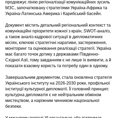
продовжує лінію регіоналізації комунікаційних зусиль
МЗС, започатковану стратегіями Україна-Африка та
Україна-Латинська Америка і Карибський басейн.
Документ містить детальний регіональний контекст та
комунікаційні пріоритети кожної з країн, SWOT-аналіз,
а також аналіз кадрової ситуації в дипломатичних
місіях, ключові стратегічні наративи, застереження,
моніторинг та оцінювання реалізації стратегії. Україна
має багато точок дотику з державами Південно-
Східної Азії, тому завданням є не лише їх виявити, а й
показати взаємну користь та потребу один в одному.
Завершальним документом, стала оновлена стратегія
Українського інституту на 2026-2030 роки, профільної
інституції культурної дипломатії. Її головний принцип:
культурна дипломатія є не нейтральним обміном
мистецтвом, а наріжним чинником національної
безпеки.
У минулому періоді УІ організував або підтримав