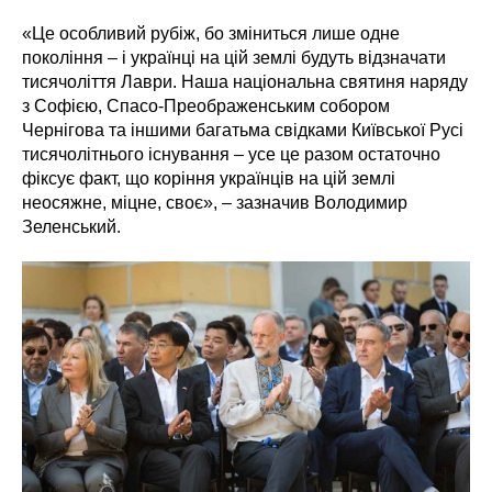
«Це особливий рубіж, бо зміниться лише одне
покоління – і українці на цій землі будуть відзначати
тисячоліття Лаври. Наша національна святиня наряду
з Софією, Спасо-Преображенським собором
Чернігова та іншими багатьма свідками Київської Русі
тисячолітнього існування – усе це разом остаточно
фіксує факт, що коріння українців на цій землі
неосяжне, міцне, своє», – зазначив Володимир
Зеленський.