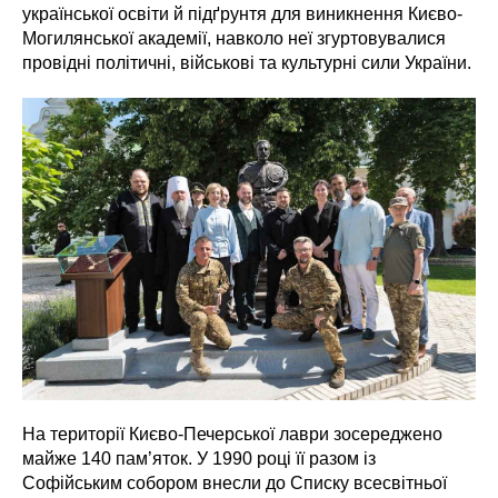
української освіти й підґрунтя для виникнення Києво-
Могилянської академії, навколо неї згуртовувалися
провідні політичні, військові та культурні сили України.
На території Києво-Печерської лаври зосереджено
майже 140 пам’яток. У 1990 році її разом із
Софійським собором внесли до Списку всесвітньої