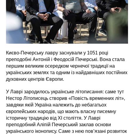
Києво-Печерську лавру заснували у 1051 році
преподобні Антоній і Феодосій Печерські. Вона стала
першим великим осередком чернечої традиції на
українських землях та одним із найдавніших постійних
духовних центрів Європи.
У Лаврі зародилось українське літописання: саме тут
Нестор Літописець створив «Повість временних літ»,
завдяки якій Україна належить до небагатьох
європейських народів, що мають власну писемну
історичну традицію від XI століття. У Лаврі
преподобний Аліпій Печерський заклав основи
українського іконопису. Саме з нею пов’язані розвиток