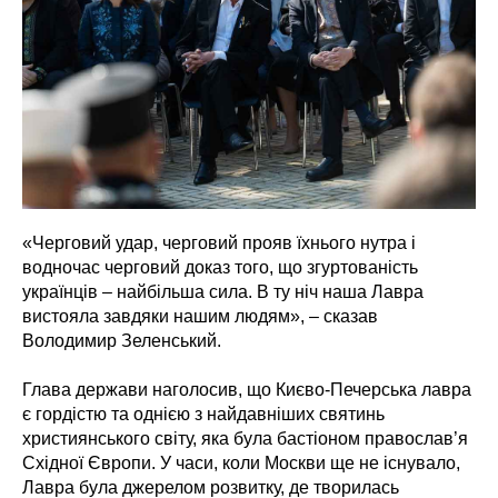
«Черговий удар, черговий прояв їхнього нутра і
водночас черговий доказ того, що згуртованість
українців – найбільша сила. В ту ніч наша Лавра
вистояла завдяки нашим людям», – сказав
Володимир Зеленський.
Глава держави наголосив, що Києво-Печерська лавра
є гордістю та однією з найдавніших святинь
християнського світу, яка була бастіоном православ’я
Східної Європи. У часи, коли Москви ще не існувало,
Лавра була джерелом розвитку, де творилась