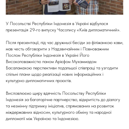
У Посольстві Республіки Індонезія в Україні відбулася
презентація 29-го випуску Часопису «Київ дипломатичний».
Після презентації, під час дружньої бесіди за філіжанкою кави,
мав честь обговорити з Надзвичайним і Повноважним
Послом Республіки Індонезія в Україні Його
Високоповажністю паном Арієфом Мухаммадом
Басаламахою перспективи подальшої співпраці та узгодити
спільні плани щодо реалізації нових інформаційних і
культурно-дипломатичних проєктів.
Висловлюємо щиру вдячність Посольству Республіки
Індонезія за багаторічне партнерство, відкритість до діалогу
та незмінну підтримку ініціатив, спрямованих на розвиток
міждержавних відносин, культурного обміну та народної
дипломатії між Україною та Індонезією.