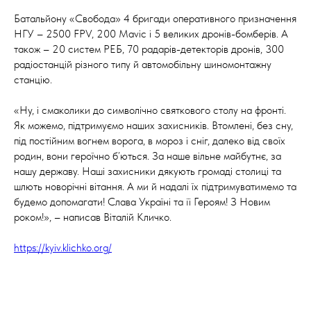
Батальйону «Свобода» 4 бригади оперативного призначення
НГУ – 2500 FPV, 200 Mavic і 5 великих дронів-бомберів. А
також – 20 систем РЕБ, 70 радарів-детекторів дронів, 300
радіостанцій різного типу й автомобільну шиномонтажну
станцію.
«Ну, і смаколики до символічно святкового столу на фронті.
Як можемо, підтримуємо наших захисників. Втомлені, без сну,
під постійним вогнем ворога, в мороз і сніг, далеко від своїх
родин, вони героїчно б’ються. За наше вільне майбутнє, за
нашу державу. Наші захисники дякують громаді столиці та
шлють новорічні вітання. А ми й надалі їх підтримуватимемо та
будемо допомагати! Слава Україні та її Героям! З Новим
роком!», – написав Віталій Кличко.
https://kyiv.klichko.org/