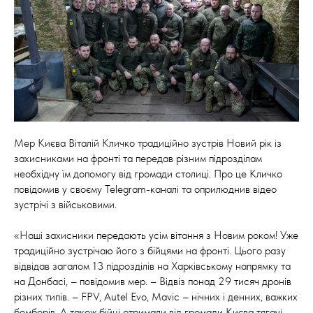
Мер Києва Віталій Кличко традиційно зустрів Новий рік із
захисниками на фронті та передав різним підрозділам
необхідну їм допомогу від громади столиці. Про це Кличко
повідомив у своєму Telegram-каналі та оприлюднив відео
зустрічі з військовими.
«Наші захисники передають усім вітання з Новим роком! Уже
традиційно зустрічаю його з бійцями на фронті. Цього разу
відвідав загалом 13 підрозділів на Харківському напрямку та
на Донбасі, – повідомив мер. – Відвіз понад 29 тисяч дронів
різних типів. – FPV, Autel Evo, Mavic – нічних і денних, важких
бомберів. А також бійці отримали від громади Києва тягачі,