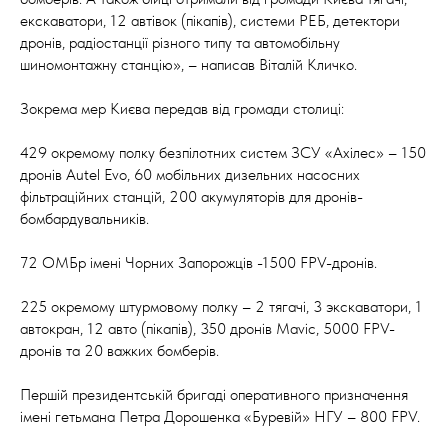
екскаватори, 12 автівок (пікапів), системи РЕБ, детектори
дронів, радіостанції різного типу та автомобільну
шиномонтажну станцію», – написав Віталій Кличко.
Зокрема мер Києва передав від громади столиці:
429 окремому полку безпілотних систем ЗСУ «Ахілес» – 150
дронів Autel Evo, 60 мобільних дизельних насосних
фільтраційних станцій, 200 акумуляторів для дронів-
бомбардувальників.
72 ОМБр імені Чорних Запорожців -1500 FPV-дронів.
225 окремому штурмовому полку – 2 тягачі, 3 экскаватори, 1
автокран, 12 авто (пікапів), 350 дронів Mavic, 5000 FPV-
дронів та 20 важких бомберів.
Першій президентській бригаді оперативного призначення
імені гетьмана Петра Дорошенка «Буревій» НГУ – 800 FPV.