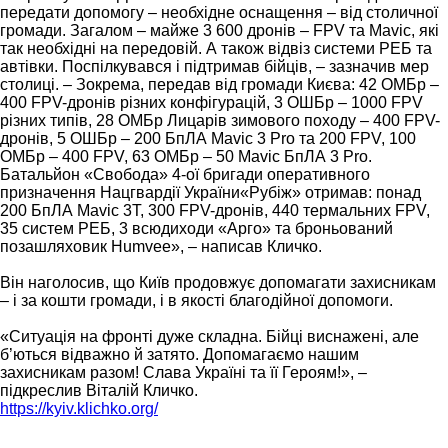
передати допомогу – необхідне оснащення – від столичної
громади. Загалом – майже 3 600 дронів – FPV та Mavic, які
так необхідні на передовій. А також відвіз системи РЕБ та
автівки. Поспілкувався і підтримав бійців, – зазначив мер
столиці. – Зокрема, передав від громади Києва: 42 ОМБр –
400 FPV-дронів різних конфігурацій, 3 ОШБр – 1000 FPV
різних типів, 28 ОМБр Лицарів зимового походу – 400 FPV-
дронів, 5 ОШБр – 200 БпЛА Mavic 3 Pro та 200 FPV, 100
ОМБр – 400 FPV, 63 ОМБр – 50 Mavic БпЛА 3 Pro.
Батальйон «Свобода» 4-ої бригади оперативного
призначення Нацгвардії України«Рубіж» отримав: понад
200 БпЛА Mavic 3Т, 300 FPV-дронів, 440 термальних FPV,
35 систем РЕБ, 3 всюдиходи «Арго» та броньований
позашляховик Humvee», – написав Кличко.
Він наголосив, що Київ продовжує допомагати захисникам
– і за кошти громади, і в якості благодійної допомоги.
«Ситуація на фронті дуже складна. Бійці виснажені, але
б’ються відважно й затято. Допомагаємо нашим
захисникам разом! Слава Україні та її Героям!», –
підкреслив Віталій Кличко.
https://kyiv.klichko.org/