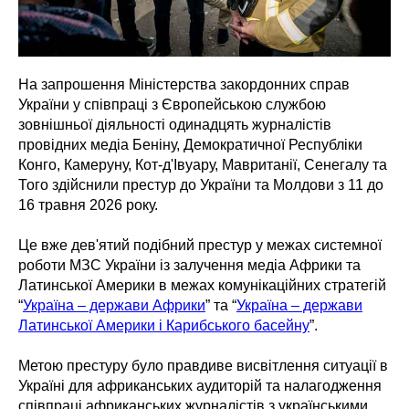
На запрошення Міністерства закордонних справ
України у співпраці з Європейською службою
зовнішньої діяльності одинадцять журналістів
провідних медіа Беніну, Демократичної Республіки
Конго, Камеруну, Кот-д'Івуару, Мавританії, Сенегалу та
Того здійснили престур до України та Молдови з 11 до
16 травня 2026 року.
Це вже дев'ятий подібний престур у межах системної
роботи МЗС України із залучення медіа Африки та
Латинської Америки в межах комунікаційних стратегій
“
Україна – держави Африки
” та “
Україна – держави
Латинської Америки і Карибського басейну
”.
Метою престуру було правдиве висвітлення ситуації в
Україні для африканських аудиторій та налагодження
співпраці африканських журналістів з українськими