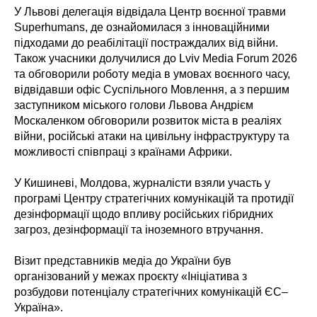
У Львові делегація відвідала Центр воєнної травми
Superhumans, де ознайомилася з інноваційними
підходами до реабілітації постраждалих від війни.
Також учасники долучилися до Lviv Media Forum 2026
та обговорили роботу медіа в умовах воєнного часу,
відвідавши офіс Суспільного Мовлення, а з першим
заступником міського голови Львова Андрієм
Москаленком обговорили розвиток міста в реаліях
війни, російські атаки на цивільну інфраструктуру та
можливості співпраці з країнами Африки.
У Кишиневі, Молдова, журналісти взяли участь у
програмі Центру стратегічних комунікацій та протидії
дезінформації щодо впливу російських гібридних
загроз, дезінформації та іноземного втручання.
Візит представників медіа до України був
організований у межах проєкту «Ініціатива з
розбудови потенціалу стратегічних комунікацій ЄС–
Україна».