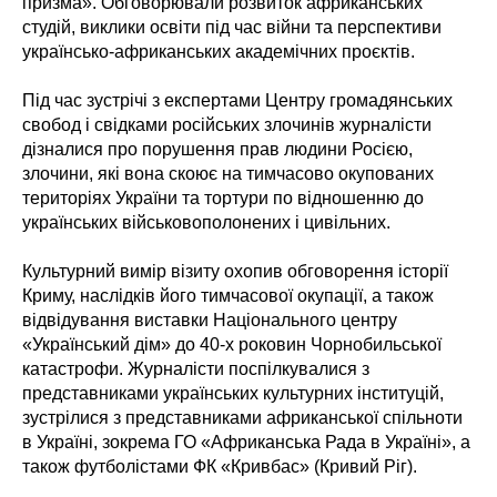
призма». Обговорювали розвиток африканських
студій, виклики освіти під час війни та перспективи
українсько-африканських академічних проєктів.
Під час зустрічі з експертами Центру громадянських
свобод і свідками російських злочинів журналісти
дізналися про порушення прав людини Росією,
злочини, які вона скоює на тимчасово окупованих
територіях України та тортури по відношенню до
українських військовополонених і цивільних.
Культурний вимір візиту охопив обговорення історії
Криму, наслідків його тимчасової окупації, а також
відвідування виставки Національного центру
«Український дім» до 40-х роковин Чорнобильської
катастрофи. Журналісти поспілкувалися з
представниками українських культурних інституцій,
зустрілися з представниками африканської спільноти
в Україні, зокрема ГО «Африканська Рада в Україні», а
також футболістами ФК «Кривбас» (Кривий Ріг).