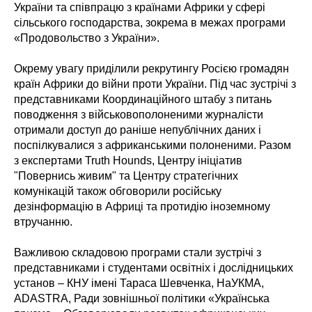
України та співпрацю з країнами Африки у сфері
сільського господарства, зокрема в межах програми
«Продовольство з України».
Окрему увагу приділили рекрутингу Росією громадян
країн Африки до війни проти України. Під час зустрічі з
представниками Координаційного штабу з питань
поводження з військовополоненими журналісти
отримали доступ до раніше непублічних даних і
поспілкувалися з африканськими полоненими. Разом
з експертами Truth Hounds, Центру ініціатив
"Повернись живим" та Центру стратегічних
комунікацій також обговорили російську
дезінформацію в Африці та протидію іноземному
втручанню.
Важливою складовою програми стали зустрічі з
представниками і студентами освітніх і дослідницьких
установ – КНУ імені Тараса Шевченка, НаУКМА,
ADASTRA, Ради зовнішньої політики «Українська