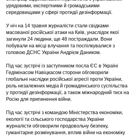
урядовими, експертними й громадськими
середовищами у сфері протидії дезінформації.
У ніч на 14 травня журналісти стали свідками
масованої російської атаки на Київ, унаслідок якої
загинули 24 людини, ще 48 постраждали. Вони
побували на місці влучання та поспілкувалися з
головою ДСНС України Андрієм Даником.
Під час зустрічі із заступником посла ЄС в Україні
Гедімінасом Навіцкасом сторони обговорили
глобальні наслідки російської агресії проти України,
роль незалежних медіа й громадянського суспільства
у протидії дезінформації, а також міжнародний тиск на
Росію для припинення війни.
Під час зустрічі з командою Міністерства економіки,
екології та сільського господарства України
журналісти обговорили продовольчу безпеку,
гуманітарне розмінування, вплив війни на економіку