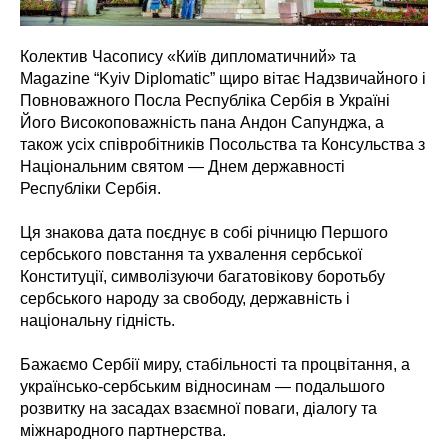
Колектив Часопису «Київ дипломатичний» та
Magazine “Kyiv Diplomatic” щиро вітає Надзвичайного і
Повноважного Посла Республіка Сербія в Україні
Його Високоповажність пана Андон Сапунджа, а
також усіх співробітників Посольства та Консульства з
Національним святом — Днем державності
Республіки Сербія.
Ця знакова дата поєднує в собі річницю Першого
сербського повстання та ухвалення сербської
Конституції, символізуючи багатовікову боротьбу
сербського народу за свободу, державність і
національну гідність.
Бажаємо Сербії миру, стабільності та процвітання, а
українсько-сербським відносинам — подальшого
розвитку на засадах взаємної поваги, діалогу та
міжнародного партнерства.