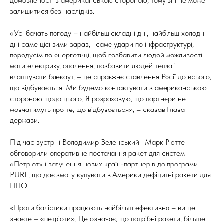
домовленості з американською стороною, тому він не може
залишитися без наслідків.
«Усі бачать погоду – найбільш складні дні, найбільш холодні
дні саме цієї зими зараз, і саме удари по інфраструктурі,
передусім по енергетиці, щоб позбавити людей можливості
мати електрику, опалення, позбавити людей тепла і
влаштувати блекаут, – це справжнє ставлення Росії до всього,
що відбувається. Ми будемо контактувати з американською
стороною щодо цього. Я розраховую, що партнери не
мовчатимуть про те, що відбувається», – сказав Глава
держави.
Під час зустрічі Володимир Зеленський і Марк Рютте
обговорили оперативне постачання ракет для систем
«Петріот» і залучення нових країн-партнерів до програми
PURL, що дає змогу купувати в Америки дефіцитні ракети для
ППО.
«Проти балістики працюють найбільш ефективно – ви це
знаєте – «петріоти». Це означає, що потрібні ракети, більше