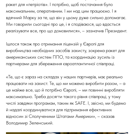
ракет для «петріотів». І потрібно, щоб постачання було
максимальним, оперативним. І ми над цим працюємо. І я
вдячний Марку за те, що він у цьому дуже сильно допомагає.
Ми говорили сьогодні про це, і я сподіваюся, що вдасться
реалізувати все, про що домовилися», – зазначив Президент.
Ішлося також про отримання ліцензій у Європі для
виробництва необхідних засобів захисту, зокрема ракет для
американських систем ППО, та координацію зусиль із
партнерами для збереження євроатлантичної співпраці.
«Те, що є зараз на складах у наших партнерів, має реально
працювати на захист. Те, що ми можемо виробити разом, – а
це майже все, що й потрібно Європі, – ми повинні виробляти
максимально. Треба досягти такого рівня співпраці, у тому
числі завдяки програмам, таким як SAFE. І, звісно, ми будемо
й надалі координуватися для підтримання ефективних
відносин зі Сполученими Штатами Америки», – сказав
Володимир Зеленський.