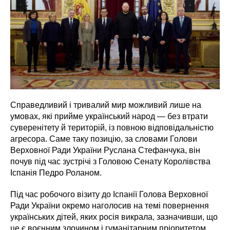
Справедливий і тривалий мир можливий лише на
умовах, які прийме український народ — без втрати
суверенітету й територій, із повною відповідальністю
агресора. Саме таку позицію, за словами Голови
Верховної Ради України Руслана Стефанчука, він
почув під час зустрічі з Головою Сенату Королівства
Іспанія Педро Роланом.
Під час робочого візиту до Іспанії Голова Верховної
Ради України окремо наголосив на темі повернення
українських дітей, яких росія викрала, зазначивши, що
це є воєнним злочином і гуманітарним пріоритетом