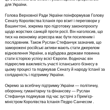
для України.
Голова Верховної Ради України поінформував Голову
Сенату Королівства Іспанія про візит і переговори у
Вашингтоні, зокрема про підготовку законопроєкту
щодо жорстких санкцій проти росії. Він наголосив, що
тиск на економіку агресора має бути посиленим і
послідовним. Також Руслан Стефанчук зазначив, що
заморожені російські активи мають стати джерелом
відновлення України, а відбудова держави повинна
стати історією успіху всієї Європи. Водночас він
підкреслив важливість участі іспанського бізнесу в
цьому процесі та подякував Сенату й народу Іспанії за
солідарність і підтримку України.
Окремо за всебічну підтримку України — політичну,
оборонну, гуманітарну та фінансову — Руслан
Стефанчук подякував під час зустрічі з Прем'єр-
міністром Королівства Іспанія Педро Санчесом .