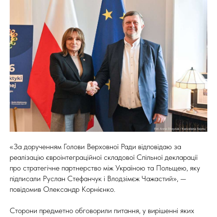
«За дорученням Голови Верховної Ради відповідаю за
реалізацію євроінтеграційної складової Спільної декларації
про стратегічне партнерство між Україною та Польщею, яку
підписали Руслан Стефанчук і Влодзімєж Чажастий», —
повідомив Олександр Корнієнко.
Сторони предметно обговорили питання, у вирішенні яких