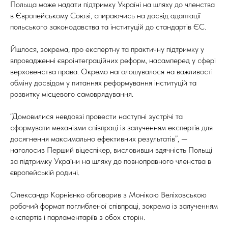
Польща може надати підтримку Україні на шляху до членства
в Європейському Союзі, спираючись на досвід адаптації
польського законодавства та інституцій до стандартів ЄС.
Йшлося, зокрема, про експертну та практичну підтримку у
впровадженні євроінтеграційних реформ, насамперед у сфері
верховенства права. Окремо наголошувалося на важливості
обміну досвідом у питаннях реформування інституцій та
розвитку місцевого самоврядування.
“Домовилися невдовзі провести наступні зустрічі та
сформувати механізми співпраці із залученням експертів для
досягнення максимально ефективних результатів”, —
наголосив Перший віцеспікер, висловивши вдячність Польщі
за підтримку України на шляху до повноправного членства в
європейській родині.
Олександр Корнієнко обговорив з Монікою Веліховською
робочий формат поглибленої співпраці, зокрема із залученням
експертів і парламентаріїв з обох сторін.