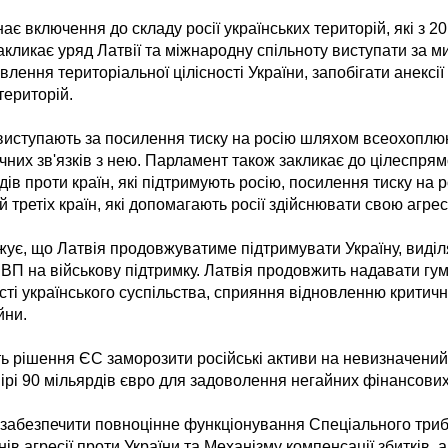
нає включення до складу росії українських територій, які з 2
акликає уряд Латвії та міжнародну спільноту виступати за 
лення територіальної цілісності України, запобігати анексії 
територій.
 виступають за посилення тиску на росію шляхом всеохоплю
ічних зв'язків з нею. Парламент також закликає до цілеспря
в проти країн, які підтримують росію, посилення тиску на р
й третіх країн, які допомагають росії здійснювати свою агрес
жує, що Латвія продовжуватиме підтримувати Україну, вид
 ВВП на військову підтримку. Латвія продовжить надавати гу
сті українського суспільства, сприяння відновленню критичн
йни.
ь рішення ЄС заморозити російські активи на невизначений
мірі 90 мільярдів євро для задоволення негайних фінансови
забезпечити повноцінне функціонування Спеціального триб
ів агресії проти України та Механізму компенсації збитків, 