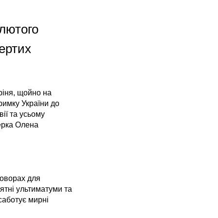
 лютого
ертих
єріня, щойно на
римку України до
ії та усьому
керка Олена
говорах для
ятні ультиматуми та
саботує мирні