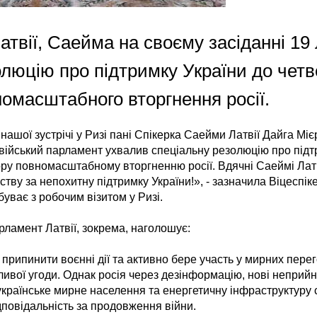
твії, Саейма на своєму засіданні 19
люцію про підтримку України до четв
омасштабного вторгнення росії.
с нашої зустрічі у Ризі пані Спікерка Саейми Латвії Дайга Мі
твійський парламент ухвалив спеціальну резолюцію про підт
пору повномасштабному вторгненню росії. Вдячні Саеймі Латв
ству за непохитну підтримку України!», - зазначила Віцеспі
уває з робочим візитом у Ризі.
рламент Латвії, зокрема, наголошує:
 припинити воєнні дії та активно бере участь у мирних пере
ивої угоди. Однак росія через дезінформацію, нові неприйн
українське мирне населення та енергетичну інфраструктуру 
ідповідальність за продовження війни.