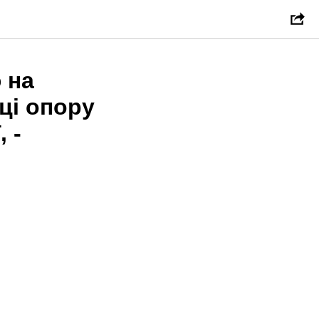
 на
ці опору
 -