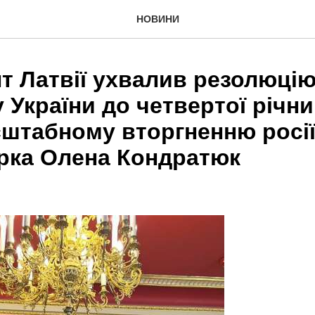
НОВИНИ
т Латвії ухвалив резолюцію
 України до четвертої річни
штабному вторгненню росії,
ерка Олена Кондратюк