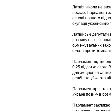
Латвія ніколи не виз
росією. Парламент з
основі повного віднов
окупації українських 
Латвійські депутати
розриву всіх економ
обмежувальних заході
флот і проти компані
Парламент підтверд
0,25 відсотка свого
для зміцнення стійко
реабілітації жертв ві
Парламентарі вітают
Україні позику в роз
Парламент закликає 
розслідування злочин