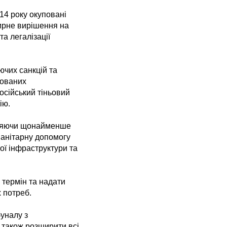
014 року окуповані
мирне вирішення на
та легалізації
ючих санкцій та
мованих
осійський тіньовий
ію.
іляючи щонайменше
манітарну допомогу
ої інфраструктури та
 термін та надати
х потреб.
уналу з
а також розширити всі