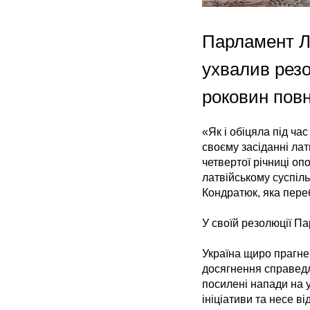
Парламент Ла
ухвалив резо
роковин повн
«Як і обіцяла під ча
своєму засіданні ла
четвертої річниці о
латвійському суспіль
Кондратюк, яка переб
У своїй резолюції Па
Україна щиро прагне
досягнення справедл
посилені напади на 
ініціативи та несе в