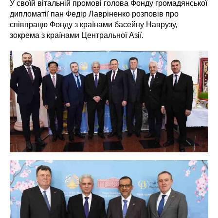
У своїй вітальній промові голова Фонду громадянської
дипломатії пан Федір Лавріненко розповів про
співпрацю Фонду з країнами басейну Наврузу,
зокрема з країнами Центральної Азії.