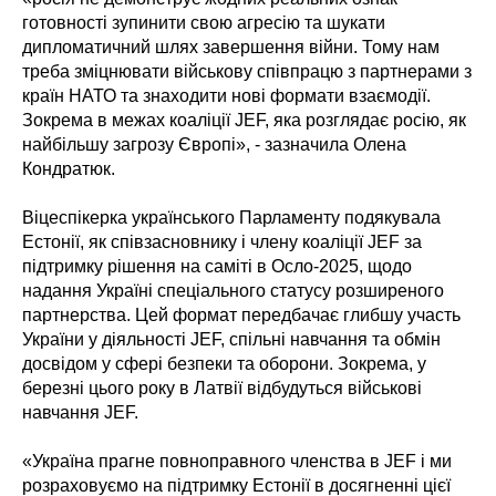
готовності зупинити свою агресію та шукати
дипломатичний шлях завершення війни. Тому нам
треба зміцнювати військову співпрацю з партнерами з
країн НАТО та знаходити нові формати взаємодії.
Зокрема в межах коаліції JEF, яка розглядає росію, як
найбільшу загрозу Європі», - зазначила Олена
Кондратюк.
Віцеспікерка українського Парламенту подякувала
Естонії, як співзасновнику і члену коаліції JEF за
підтримку рішення на саміті в Осло-2025, щодо
надання Україні спеціального статусу розширеного
партнерства. Цей формат передбачає глибшу участь
України у діяльності JEF, спільні навчання та обмін
досвідом у сфері безпеки та оборони. Зокрема, у
березні цього року в Латвії відбудуться військові
навчання JEF.
«Україна прагне повноправного членства в JEF і ми
розраховуємо на підтримку Естонії в досягненні цієї