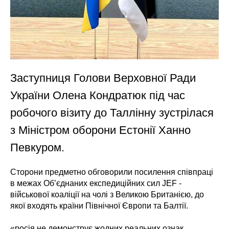
Заступниця Голови Верховної Ради
України Олена Кондратюк під час
робочого візиту до Таллінну зустрілася
з Міністром оборони Естонії Ханно
Певкуром.
Сторони предметно обговорили посилення cпівпраці
в межах Об’єднаних експедиційних сил JEF -
військової коаліції на чолі з Великою Британією, до
якої входять країни Північної Європи та Балтії.
«росія не демонструє жодних реальних ознак