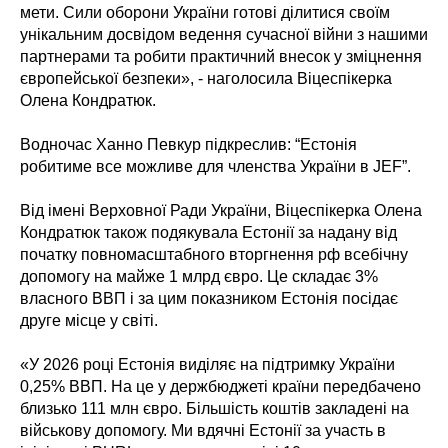
мети. Сили оборони України готові ділитися своїм
унікальним досвідом ведення сучасної війни з нашими
партнерами та робити практичний внесок у зміцнення
європейської безпеки», - наголосила Віцеспікерка
Олена Кондратюк.
Водночас Ханно Певкур підкреслив: “Естонія
робитиме все можливе для членства України в JEF”.
Від імені Верховної Ради України, Віцеспікерка Олена
Кондратюк також подякувала Естонії за надану від
початку повномасштабного вторгнення рф всебічну
допомогу на майже 1 млрд євро. Це складає 3%
власного ВВП і за цим показником Естонія посідає
друге місце у світі.
«У 2026 році Естонія виділяє на підтримку України
0,25% ВВП. На це у держбюджеті країни передбачено
близько 111 млн євро. Більшість коштів закладені на
військову допомогу. Ми вдячні Естонії за участь в