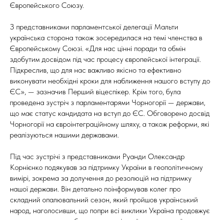
Європейського Союзу.
З представниками парламентської делегації Мальти
українська сторона також зосередилася на темі членства в
Європейському Союзі. «Для нас цінні поради та обмін
здобутим досвідом під час процесу європейської інтеграції.
Підкреслив, що для нас важливо якісно та ефективно
виконувати необхідні кроки для наближення нашого вступу до
ЄС», — зазначив Перший віцеспікер. Крім того, була
проведена зустріч з парламентарями Чорногорії — держави,
що має статус кандидата на вступ до ЄС. Обговорено досвід
Чорногорії на євроінтеграційному шляху, а також реформи, які
реалізуються нашими державами.
Під час зустрічі з представниками Руанди Олександр
Корнієнко подякував за підтримку України в геополітичному
вимірі, зокрема за долучення до резолюцій на підтримку
нашої держави. Він детально поінформував колег про
складний опалювальний сезон, який пройшов український
народ, наголосивши, що попри всі виклики Україна продовжує