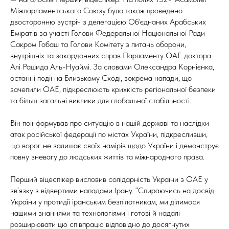
Міжпарламентського Союзу було також проведено
двосторонню зустріч з делегацією Обʼєднаних Арабських
Еміратів за участі Голови Федеральної Національної Ради
Сакром Гобаш та Голови Комітету з питань оборони,
внутрішніх та закордонних справ Парламенту ОАЕ доктора
Алі Рашида Аль-Нуаймі. За словами Олександра Корнієнка,
останні події на Близькому Сході, зокрема напади, що
зачепили ОАЕ, підкреслюють крихкість регіональної безпеки
та більш загальні виклики для глобальної стабільності.
Він поінформував про ситуацію в нашій державі та наслідки
атак російської федерації по містах України, підкресливши,
що ворог не залишає своїх намірів щодо України і демонструє
повну зневагу до людських життів та міжнародного права.
Перший віцеспікер висловив солідарність України з ОАЕ у
зв’язку з відвертими нападами Ірану. “Спираючись на досвід
України у протидії іранським безпілотникам, ми ділимося
нашими знаннями та технологіями і готові й надалі
розширювати цю співпрацю відповідно до досягнутих