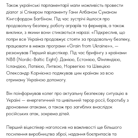
Також українські парламентарії мали можливість провести
діалог зі Спікером парламенту Гани Албаном Суманом
Кінгсфордом Багбіном. Під час зустрічі йшлося про
продовольчу безпеку, роботу аграріїв та фермерів, а також
виклики, з якими вони стикаються наразі. «Підкреслив, що
попри все Україна продовжує стояти за продовольчу безпеку,
працювати в межах програми «Grain from Ukraine»», —
резюмував Перший віцеспікер. Під час брифінгу з країнами
NB8 (Nordic-Baltic Eight): Данією, Естонією, Фінляндією,
Ісландією, Латвією, Литвою, Норвегією та Швецією
Олександр Корнієнко подякував цим країнам за всю
отриману Україною допомогу.
Він поінформував колег про актуальну безпекову ситуацію в
Україні — енергетичний та цивільний терор росії, боротьбу з
дроновими атаками, а також про загиблих внаслідок
російських атак, зокрема дітей.
Перший віцеспікер наголосив на важливості ще більшого
посилення виробництва зброї, надання боєприпасів та