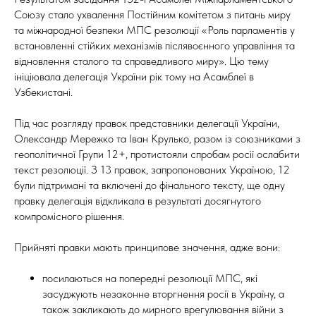
Союзу стало ухвалення Постійним комітетом з питань миру
та міжнародної безпеки МПС резолюції «Роль парламентів у
встановленні стійких механізмів післявоєнного управління та
відновлення сталого та справедливого миру». Цю тему
ініціювала делегація України рік тому на Асамблеї в
Узбекистані.
Під час розгляду правок представники делегації України,
Олександр Мережко та Іван Крулько, разом із союзниками з
геополітичної Групи 12+, протистояли спробам росії ослабити
текст резолюції. З 13 правок, запропонованих Україною, 12
були підтримані та включені до фінального тексту, ще одну
правку делегація відкликала в результаті досягнутого
компромісного рішення.
Прийняті правки мають принципове значення, адже вони:
посилаються на попередні резолюції МПС, які
засуджують незаконне вторгнення росії в Україну, а
також закликають до мирного врегулювання війни з