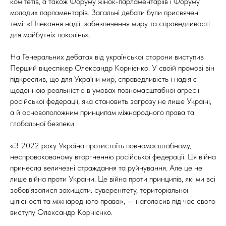
комітетів, а також Форуму жінок-парламентаріїв і Форуму
молодих парламентарів. Загальні дебати були присвячені
темі: «Плекання надії, забезпечення миру та справедливості
для майбутніх поколінь».
На Генеральних дебатах від української сторони виступив
Перший віцеспікер Олександр Корнієнко. У своїй промові він
підкреслив, що для України мир, справедливість і надія є
щоденною реальністю в умовах повномасштабної агресії
російської федерації, яка становить загрозу не лише Україні,
а й основоположним принципам міжнародного права та
глобальної безпеки.
«З 2022 року Україна протистоїть повномасштабному,
неспровокованому вторгненню російської федерації. Ця війна
принесла величезні страждання та руйнування. Але це не
лише війна проти України. Це війна проти принципів, які ми всі
зобов’язалися захищати: суверенітету, територіальної
цілісності та міжнародного права», — наголосив під час свого
виступу Олександр Корнієнко.