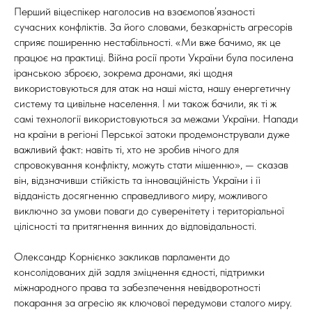
Перший віцеспікер наголосив на взаємопов’язаності
сучасних конфліктів. За його словами, безкарність агресорів
сприяє поширенню нестабільності. «Ми вже бачимо, як це
працює на практиці. Війна росії проти України була посилена
іранською зброєю, зокрема дронами, які щодня
використовуються для атак на наші міста, нашу енергетичну
систему та цивільне населення. І ми також бачили, як ті ж
самі технології використовуються за межами України. Напади
на країни в регіоні Перської затоки продемонстрували дуже
важливий факт: навіть ті, хто не зробив нічого для
спровокування конфлікту, можуть стати мішенню», — сказав
він, відзначивши стійкість та інноваційність України і її
відданість досягненню справедливого миру, можливого
виключно за умови поваги до суверенітету і територіальної
цілісності та притягнення винних до відповідальності.
Олександр Корнієнко закликав парламенти до
консолідованих дій задля зміцнення єдності, підтримки
міжнародного права та забезпечення невідворотності
покарання за агресію як ключової передумови сталого миру.