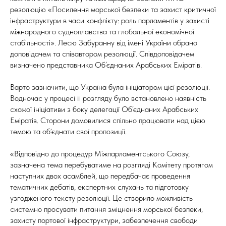
резолюцію «Посилення морської безпеки та захист критичної
інфраструктури в часи конфлікту: роль парламентів у захисті
міжнародного судноплавства та глобальної економічної
стабільності». Лесю Забуранну від імені України обрано
доповідачем та співавтором резолюції. Співдоповідачем
визначено представника Об’єднаних Арабських Еміратів.
Варто зазначити, що Україна була ініціатором цієї резолюції.
Водночас у процесі її розгляду було встановлено наявність
схожої ініціативи з боку делегації Об’єднаних Арабських
Еміратів. Сторони домовилися спільно працювати над цією
темою та обʼєднати свої пропозиції.
«Відповідно до процедур Міжпарламентського Союзу,
зазначена тема перебуватиме на розгляді Комітету протягом
наступних двох асамблей, що передбачає проведення
тематичних дебатів, експертних слухань та підготовку
узгодженого тексту резолюції. Це створило можливість
системно просувати питання зміцнення морської безпеки,
захисту портової інфраструктури, забезпечення свободи