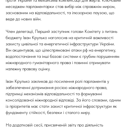
проти України та механізмів компенсації для жертв. Ключовим
меседжем парламентарки став вибір між справжнім миром,
заснованим на відповідальності, та ілюзорною паузою, що
веде до нових війн.
Член делегації, Перший заступник голови Комітету з питань
бюджету Іван Крулько наголосив на критичній важливості
захисту цивільної та енергетичної інфраструктури України.
Він акцентував, що цілеспрямовані атаки рф на енергетику,
водопостачання та інші базові системи є грубим порушенням
міжнародного гуманітарного права і повинні отримувати
належну правову оцінку.
Іван Крулько закликав до посилення ролі парламентів у
забезпеченні дотримання росією міжнародного права,
підтримці механізмів відповідальності та формуванні
консолідованої міжнародної відповіді. За його словами, одним
із пріоритетів має стати захист критичної інфраструктури як
фундаменту стійкості, безпеки і сталого миру.
На додатковій сесії, присвяченій звіту про діяльність