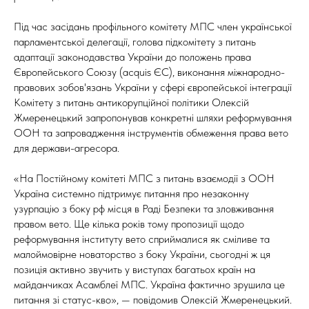
Під час засідань профільного комітету МПС член української
парламентської делегації, голова підкомітету з питань
адаптації законодавства України до положень права
Європейського Союзу (acquis ЄС), виконання міжнародно-
правових зобов'язань України у сфері європейської інтеграції
Комітету з питань антикорупційної політики Олексій
Жмеренецький запропонував конкретні шляхи реформування
ООН та запровадження інструментів обмеження права вето
для держави-агресора.
«На Постійному комітеті МПС з питань взаємодії з ООН
Україна системно підтримує питання про незаконну
узурпацію з боку рф місця в Раді Безпеки та зловживання
правом вето. Ще кілька років тому пропозиції щодо
реформування інституту вето сприймалися як сміливе та
малоймовірне новаторство з боку України, сьогодні ж ця
позиція активно звучить у виступах багатьох країн на
майданчиках Асамблеї МПС. Україна фактично зрушила це
питання зі статус-кво», — повідомив Олексій Жмеренецький.