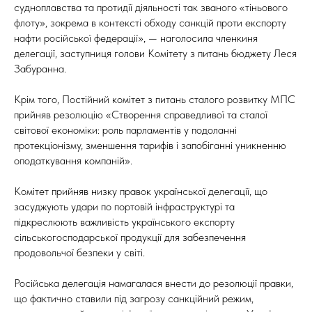
судноплавства та протидії діяльності так званого «тіньового
флоту», зокрема в контексті обходу санкцій проти експорту
нафти російської федерації», — наголосила членкиня
делегації, заступниця голови Комітету з питань бюджету Леся
Забуранна.
Крім того, Постійний комітет з питань сталого розвитку МПС
прийняв резолюцію «Створення справедливої та сталої
світової економіки: роль парламентів у подоланні
протекціонізму, зменшення тарифів і запобіганні уникненню
оподаткування компаній».
Комітет прийняв низку правок української делегації, що
засуджують удари по портовій інфраструктурі та
підкреслюють важливість українського експорту
сільськогосподарської продукції для забезпечення
продовольчої безпеки у світі.
Російська делегація намагалася внести до резолюції правки,
що фактично ставили під загрозу санкційний режим,