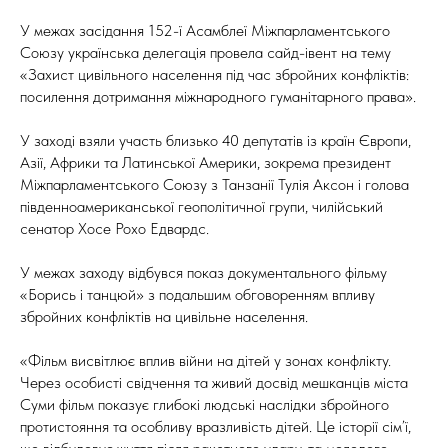
У межах засідання 152-ї Асамблеї Міжпарламентського
Союзу українська делегація провела сайд-івент на тему
«Захист цивільного населення під час збройних конфліктів:
посилення дотримання міжнародного гуманітарного права».
У заході взяли участь близько 40 депутатів із країн Європи,
Азії, Африки та Латинської Америки, зокрема президент
Міжпарламентського Союзу з Танзанії Тулія Аксон і голова
південноамериканської геополітичної групи, чилійський
сенатор Хосе Рохо Едвардс.
У межах заходу відбувся показ документального фільму
«Борись і танцюй» з подальшим обговоренням впливу
збройних конфліктів на цивільне населення.
«Фільм висвітлює вплив війни на дітей у зонах конфлікту.
Через особисті свідчення та живий досвід мешканців міста
Суми фільм показує глибокі людські наслідки збройного
протистояння та особливу вразливість дітей. Це історії сім’ї,