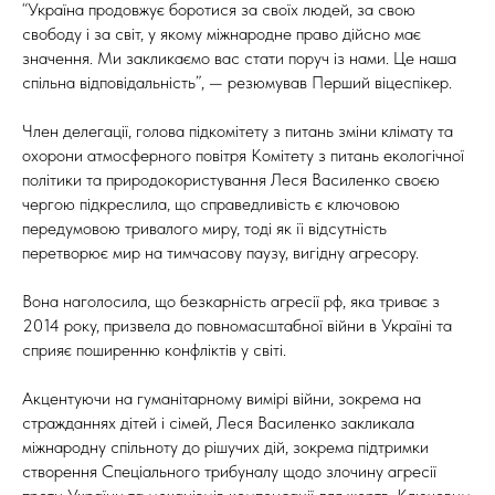
“Україна продовжує боротися за своїх людей, за свою
свободу і за світ, у якому міжнародне право дійсно має
значення. Ми закликаємо вас стати поруч із нами. Це наша
спільна відповідальність”, — резюмував Перший віцеспікер.
Член делегації, голова підкомітету з питань зміни клімату та
охорони атмосферного повітря Комітету з питань екологічної
політики та природокористування Леся Василенко своєю
чергою підкреслила, що справедливість є ключовою
передумовою тривалого миру, тоді як її відсутність
перетворює мир на тимчасову паузу, вигідну агресору.
Вона наголосила, що безкарність агресії рф, яка триває з
2014 року, призвела до повномасштабної війни в Україні та
сприяє поширенню конфліктів у світі.
Акцентуючи на гуманітарному вимірі війни, зокрема на
стражданнях дітей і сімей, Леся Василенко закликала
міжнародну спільноту до рішучих дій, зокрема підтримки
створення Спеціального трибуналу щодо злочину агресії