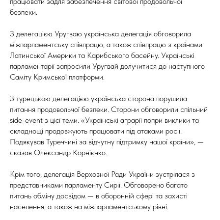
працювати задля забезпечення світової продовольчої
безпеки.
З делегацією Уругваю українська делегація обговорила
міжпарламентську співпрацю, а також співпрацю з країнами
Латинської Америки та Карибського басейну. Українські
парламентарії запросили Уругвай долучитися до наступного
Саміту Кримської платформи.
З турецькою делегацією українська сторона порушила
питання продовольчої безпеки. Сторони обговорили спільний
side-event з цієї теми. «Українські аграрії попри виклики та
складнощі продовжують працювати під атаками росії.
Подякував Туреччині за відчутну підтримку нашої країни», —
сказав Олександр Корнієнко.
Крім того, делегація Верховної Ради України зустрілася з
представниками парламенту Сирії. Обговорено багато
питань обміну досвідом — в оборонній сфері та захисті
населення, а також на міжпарламентському рівні.