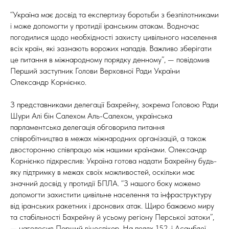
“Україна має досвід та експертизу боротьби з безпілотниками
і може допомогти у протидії іранським атакам. Водночас
погодилися щодо необхідності захисту цивільного населення
всіх країн, які зазнають ворожих нападів. Важливо зберігати
це питання в міжнародному порядку денному”, — повідомив
Перший заступник Голови Верховної Ради України
Олександр Корнієнко.
З представниками делегації Бахрейну, зокрема Головою Ради
Шури Алі бін Салехом Аль-Салехом, українська
парламентська делегація обговорила питання
співробітництва в межах міжнародних організацій, а також
двосторонню співпрацю між нашими країнами. Олександр
Корнієнко підкреслив: Україна готова надати Бахрейну будь-
яку підтримку в межах своїх можливостей, оскільки має
значний досвід у протидії БПЛА. “З нашого боку можемо
допомогти захистити цивільне населення та інфраструктуру
від іранських ракетних і дронових атак. Щиро бажаємо миру
та стабільності Бахрейну й усьому регіону Перської затоки”,
— наголосив Перший віцеспікер. На полях 152-ї Асамблеї