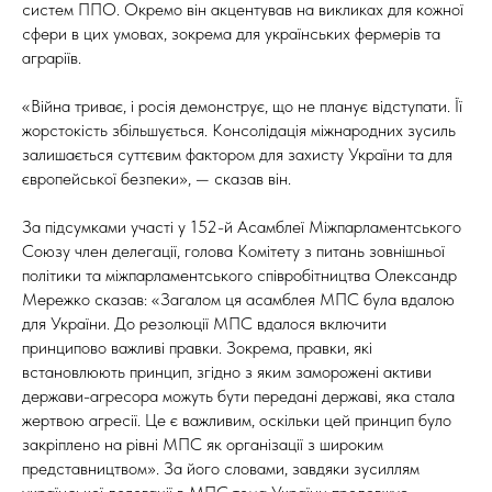
систем ППО. Окремо він акцентував на викликах для кожної
сфери в цих умовах, зокрема для українських фермерів та
аграріїв.
«Війна триває, і росія демонструє, що не планує відступати. Її
жорстокість збільшується. Консолідація міжнародних зусиль
залишається суттєвим фактором для захисту України та для
європейської безпеки», — сказав він.
За підсумками участі у 152-й Асамблеї Міжпарламентського
Союзу член делегації, голова Комітету з питань зовнішньої
політики та міжпарламентського співробітництва Олександр
Мережко сказав: «Загалом ця асамблея МПС була вдалою
для України. До резолюції МПС вдалося включити
принципово важливі правки. Зокрема, правки, які
встановлюють принцип, згідно з яким заморожені активи
держави-агресора можуть бути передані державі, яка стала
жертвою агресії. Це є важливим, оскільки цей принцип було
закріплено на рівні МПС як організації з широким
представництвом». За його словами, завдяки зусиллям