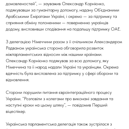
домовленостей”, — зауважив Олександр Корнієнко,
подякувавши за гуманітарну допомогу, надану Об’єднаними
Арабськими Еміратами Україні, і окремо — за підтримку та
сприяння обміну полоненими — поверненню українців
додому, висловивши сподівання на подальшу підтримку ОАЕ.
З делегацією Німеччини разом з її очільником Александером
Радваном українська сторона обговорила розвиток
міжпарламентських відносин між нашими країнами.
Олександр Корнієнко подякував за всю допомогу, яку
Німеччина та її народ надали Україні та українцям. Окрема
вдячність була висловлена за підтримку у сфері оборони та
відновлення.
Сторони порушили питання євроінтеграційного процесу
України. “Розповіли з колегами про виконані завдання та
наступні кроки на цьому шляху”, — повідомив Перший
віцеспікер.
Українська парламентська делегація також зустрілася з