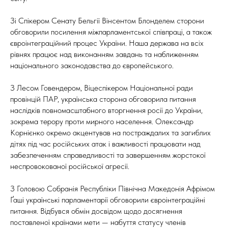
Зі Спікером Сенату Бельгії Вінсентом Блонделем сторони
обговорили посилення міжпарламентської співпраці, а також
євроінтеграційний процес України. Наша держава на всіх
рівнях працює над виконанням завдань та наближенням
національного законодавства до європейського.
З Лесом Говендером, Віцеспікером Національної ради
провінцій ПАР, українська сторона обговорила питання
наслідків повномасштабного вторгнення росії до України,
зокрема терору проти мирного населення. Олександр
Корнієнко окремо акцентував на постраждалих та загиблих
дітях під час російських атак і важливості працювати над
забезпеченням справедливості та завершенням жорстокої
неспровокованої російської агресії.
З Головою Собранія Республіки Північна Македонія Афрімом
Ґаші українські парламентарії обговорили євроінтеграційні
питання. Відбувся обмін досвідом щодо досягнення
поставленої країнами мети — набуття статусу членів