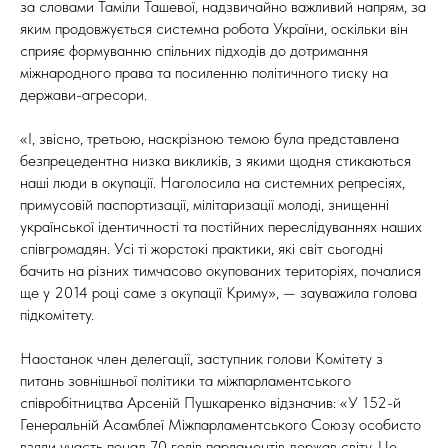
за словами Таміли Ташевої, надзвичайно важливий напрям, за
яким продовжується системна робота України, оскільки він
сприяє формуванню спільних підходів до дотримання
міжнародного права та посиленню політичного тиску на
держави-агресори.
«І, звісно, третьою, наскрізною темою була представлена
безпрецедентна низка викликів, з якими щодня стикаються
наші люди в окупації. Наголосила на системних репресіях,
примусовій паспортизації, мілітаризації молоді, знищенні
української ідентичності та постійних переслідуваннях наших
співгромадян. Усі ті жорстокі практики, які світ сьогодні
бачить на різних тимчасово окупованих територіях, почалися
ще у 2014 році саме з окупації Криму», — зауважила голова
підкомітету.
Наостанок член делегації, заступник голови Комітету з
питань зовнішньої політики та міжпарламентського
співробітництва Арсеній Пушкаренко відзначив: «У 152-й
Генеральній Асамблеї Міжпарламентського Союзу особисто
взяли участь понад 70 голів парламентів держав світу. Це