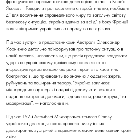
французькою парламентською делегацією на чолі з Ксав’є
Яковеллі. Говорили про посилення співробітництва, необхідні
дії для досягнення справедливого миру та загальну світову
безпекову ситуацію. Україна вдячна за всі дії з боку Франції
задля підтримки українського народу на всіх рівнях.
Під час зустрічі з представниками Австралії Олександр
Корнієнко детально поінформував про поточну ситуацію в
нашій державі, наголосивши, що росія продовжує завдавати
ударів по українському цивільному населенню та
інфраструктурі за допомогою ракет, дронів та касетних
боєприпасів, що призводить до значних людських жертв,
руйнувань та поширення терору. “Україна закликає
міжнародних партнерів і надалі підтримувати заходи з
надання екстреної допомоги, відновлення, реконструкції та
модернізації”, — наголосив він.
Під час 152-ї Асамблеї Міжпарламентського Союзу
українська делегація також провела низку інших
двосторонніх зустрічей з парламентськими делегаціями країн
світу.