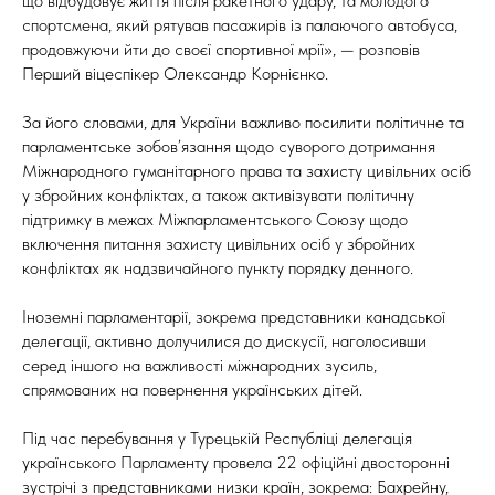
що відбудовує життя після ракетного удару, та молодого
спортсмена, який рятував пасажирів із палаючого автобуса,
продовжуючи йти до своєї спортивної мрії», — розповів
Перший віцеспікер Олександр Корнієнко.
За його словами, для України важливо посилити політичне та
парламентське зобов’язання щодо суворого дотримання
Міжнародного гуманітарного права та захисту цивільних осіб
у збройних конфліктах, а також активізувати політичну
підтримку в межах Міжпарламентського Союзу щодо
включення питання захисту цивільних осіб у збройних
конфліктах як надзвичайного пункту порядку денного.
Іноземні парламентарії, зокрема представники канадської
делегації, активно долучилися до дискусії, наголосивши
серед іншого на важливості міжнародних зусиль,
спрямованих на повернення українських дітей.
Під час перебування у Турецькій Республіці делегація
українського Парламенту провела 22 офіційні двосторонні
зустрічі з представниками низки країн, зокрема: Бахрейну,