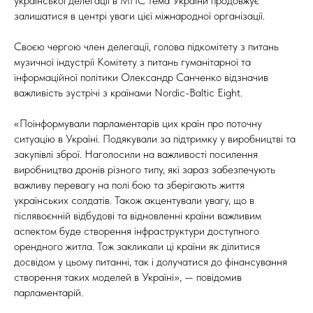
української делегації в МПС тема України продовжує
залишатися в центрі уваги цієї міжнародної організації.
Своєю чергою член делегації, голова підкомітету з питань
музичної індустрії Комітету з питань гуманітарної та
інформаційної політики Олександр Санченко відзначив
важливість зустрічі з країнами Nordic-Baltic Eight.
«Поінформували парламентарів цих країн про поточну
ситуацію в Україні. Подякували за підтримку у виробництві та
закупівлі зброї. Наголосили на важливості посилення
виробництва дронів різного типу, які зараз забезпечують
важливу перевагу на полі бою та зберігають життя
українських солдатів. Також акцентували увагу, що в
післявоєнній відбудові та відновленні країни важливим
аспектом буде створення інфраструктури доступного
орендного житла. Тож закликали ці країни як ділитися
досвідом у цьому питанні, так і долучатися до фінансування
створення таких моделей в Україні», — повідомив
парламентарій.