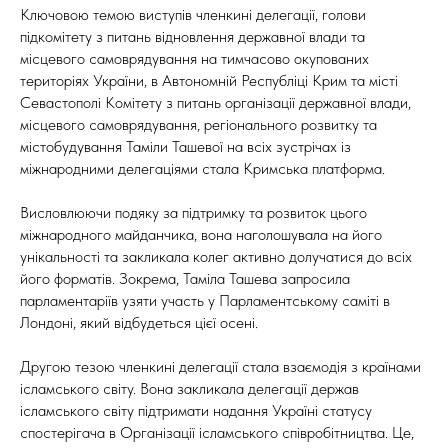
Ключовою темою виступів членкині делегації, голови
підкомітету з питань відновлення державної влади та
місцевого самоврядування на тимчасово окупованих
територіях України, в Автономній Республіці Крим та місті
Севастополі Комітету з питань організації державної влади,
місцевого самоврядування, регіонального розвитку та
містобудування Таміли Ташевої на всіх зустрічах із
міжнародними делегаціями стала Кримська платформа.
Висловлюючи подяку за підтримку та розвиток цього
міжнародного майданчика, вона наголошувала на його
унікальності та закликала колег активно долучатися до всіх
його форматів. Зокрема, Таміла Ташева запросила
парламентаріїв узяти участь у Парламентському саміті в
Лондоні, який відбудеться цієї осені.
Другою тезою членкині делегації стала взаємодія з країнами
ісламського світу. Вона закликала делегації держав
ісламського світу підтримати надання Україні статусу
спостерігача в Організації ісламського співробітництва. Це,