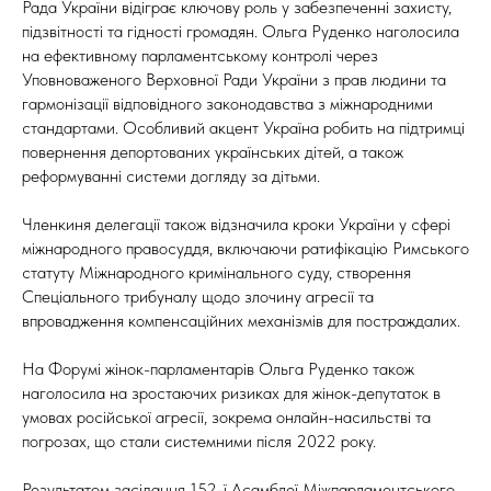
Рада України відіграє ключову роль у забезпеченні захисту,
підзвітності та гідності громадян. Ольга Руденко наголосила
на ефективному парламентському контролі через
Уповноваженого Верховної Ради України з прав людини та
гармонізації відповідного законодавства з міжнародними
стандартами. Особливий акцент Україна робить на підтримці
повернення депортованих українських дітей, а також
реформуванні системи догляду за дітьми.
Членкиня делегації також відзначила кроки України у сфері
міжнародного правосуддя, включаючи ратифікацію Римського
статуту Міжнародного кримінального суду, створення
Спеціального трибуналу щодо злочину агресії та
впровадження компенсаційних механізмів для постраждалих.
На Форумі жінок-парламентарів Ольга Руденко також
наголосила на зростаючих ризиках для жінок-депутаток в
умовах російської агресії, зокрема онлайн-насильстві та
погрозах, що стали системними після 2022 року.
Результатом засідання 152-ї Асамблеї Міжпарламентського