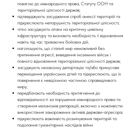
повагою до міжнародного права, Статуту ООН та
територіальної цілісності держав;
підтверджують засудження спроб анексії територій та
підкреслюють непорушність територіальної цілісності;
чітко засуджують атаки на критичну цивільну
інфраструктуру та визнають необхідність її відновлення
навіть під час триваючих бойових дій;
наголошують, що сталий мир неможливий без
припинення агресії, виведення іноземних військ і
повного відновлення територіальної цілісності держав;
засуджують незаконну депортацію та/або примусове
переміщення українських дітей та підкреслюють, що їх
повернення є невід’ємною частиною справедливого
миру;
передбачають необхідність притягнення до
відповідальності за порушення міжнародного права та
створення механізмів репарацій, включно з можливістю
використання заморожених активів держави-агресора;
підкреслюють важливість розмінування територій та
подолання гуманітарних наслідків війни.