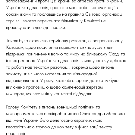
запроваджений проти цієї країни за агресію проти України.
Українська делегація, провівши масштабні консультації з
союзниками та пославшись на правила Світової організації
торгівлі, змогла переконати більшість у Комітеті не
враховувати відповідні правки.
Також було схвалено термінову резолюцію, запропоновану
Катаром, щодо посилення парламентських зусиль для
підтримки припинення вогню та миру на Близькому Сході та
інших регіонах. Українська делегація взяла участь у дебатах
та роботі над текстом резолюції, зокрема щодо питань
захисту цивільного населення та міжнародної
відповідальності. У результаті обговорень до тексту було
включено пропозицію щодо компенсації жертвам
міжнародних злочинів у контексті відбудови.
Голову Комітету з питань зовнішньої політики та
міжпарламентського співробітництва Олександра Мережка
від імені України було делеговано європейською
геополітичною групою до комітету з фіналізації тексту
резолюції.