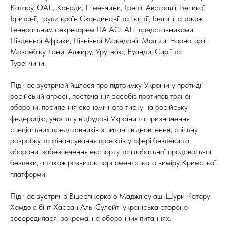
Катару, ОАЕ, Канади, Німеччини, Греції, Австралії, Великої
Британії, групи країн Скандинавії та Балтії, Бельгії, а також
Генеральним секретарем ПА АСЕАН, представниками
Південної Африки, Північної Македонії, Мальти, Чорногорії,
Мозамбіку, Гани, Алжиру, Уругваю, Руанди, Сирії та
Туреччини.
Під час зустрічей йшлося про підтримку України у протидії
російській агресії, постачання засобів протиповітряної
оборони, посилення економічного тиску на російську
федерацію, участь у відбудові України та призначення
спеціальних представників з питань відновлення, спільну
розробку та фінансування проєктів у сфері безпеки та
оборони, забезпечення експорту та глобальної продовольчої
безпеки, а також розвиток парламентського виміру Кримської
платформи.
Під час зустрічі з Віцеспікеркою Маджлісу аш-Шури Катару
Хамдою бінт Хассан Аль-Сулейті українська сторона
зосередилася, зокрема, на оборонних питаннях.