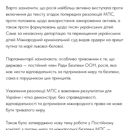
Варто зазначити, що росія найбільш активно виступала проти
включення до тексту згадок попередніх резолюцій МПС,
проти положень щодо використання заморожених активів, а
також проти формулювань щодо тисяч українських дітей.
Саме за незаконну депортацію та переміщення українських
дітей Міжнародний кримінальний суд видав ордери на арешт
путіна та марії львової-бєлової.
Парламентарії зазначають: особливо тривожним є те, що
держава — постійний член Ради Безпеки ООН, росія, яка
має нести відповідальність за підтримання миру та безпеки,
сама є порушником цих принципів.
Ухвалення резолюції МПС є важливим результатом для
України і чітко демонструє: без справедливості,
відповідальності та дотримання міжнародного права не може
бути тривалого миру.
Також було затверджено нову тему роботи у Постійному
комітеті з питань миру та міжнародної безпеки МПС —