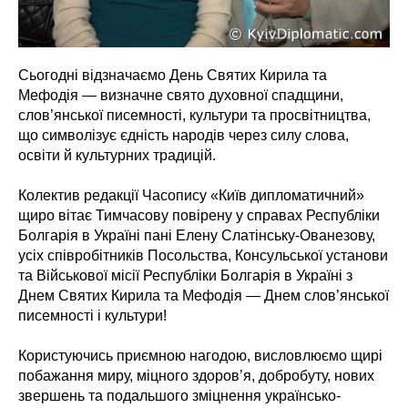
Сьогодні відзначаємо День Святих Кирила та
Мефодія — визначне свято духовної спадщини,
слов’янської писемності, культури та просвітництва,
що символізує єдність народів через силу слова,
освіти й культурних традицій.
Колектив редакції Часопису «Київ дипломатичний»
щиро вітає Тимчасову повірену у справах Республіки
Болгарія в Україні пані Елену Слатінську-Ованезову,
усіх співробітників Посольства, Консульської установи
та Військової місії Республіки Болгарія в Україні з
Днем Святих Кирила та Мефодія — Днем слов’янської
писемності і культури!
Користуючись приємною нагодою, висловлюємо щирі
побажання миру, міцного здоров’я, добробуту, нових
звершень та подальшого зміцнення українсько-