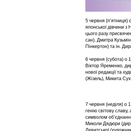
5 червня (п’ятниця) 
японської дівчини з 
цього разу присвячен
сан), Дмитра Кузьмін
Пінкертон) та ін. Дир
6 червня (субота) о 
Віктор Яременко, ди
нової редакції та ху
(Жізель), Микита Сух
7 червня (неділя) о
генію світову славу,
символом об’єднання
Миколи Дядюри (дири
Левитської (художни