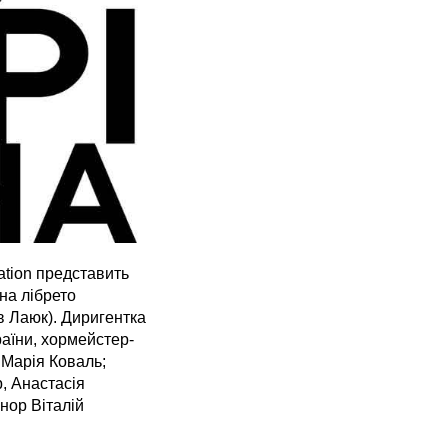
ation представить
на лібрето
 Лаюк). Диригентка
раїни, хормейстер-
 Марія Коваль;
, Анастасія
нор Віталій