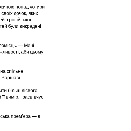
овжиною понад чотири
 своїх дочок, яких
ей з російської
ітей були викрадені
оломієць. — Мені
ожливості, аби цьому
на спільне
у Варшаві.
ити більш дієвого
її вимір, і засвідчує
нська прем’єра — в