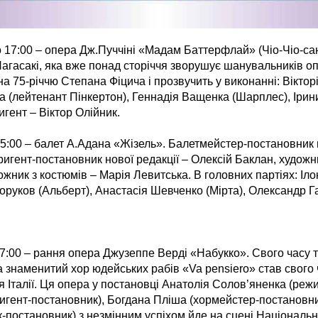
о 17:00 – опера Дж.Пуччіні «Мадам Баттерфлай» (Чіо-Чіо-сан)
Нагасакі, яка вже понад сторіччя зворушує шанувальників опе
а 75-річчю Степана Фіцича і прозвучить у виконанні: Вікторії
а (лейтенант Пінкертон), Геннадія Ващенка (Шарплес), Ірин
игент – Віктор Олійник.
15:00 – балет А.Адана «Жізель». Балетмейстер-постановник н
ригент-постановник нової редакції – Олексій Баклан, худож
дожник з костюмів – Марія Левитська. В головних партіях: Іл
оруков (Альберт), Анастасія Шевченко (Мірта), Олександр Габ
 17:00 – рання опера Джузеппе Верді «Набукко». Свого часу 
 а знаменитий хор юдейських рабів «Va pensiero» став свого
 Італії. Ця опера у постановці Анатолія Солов’яненка (реж
гент-постановник), Богдана Пліша (хормейстер-постановник
к-постановник) з незмінним успіхом йде на сцені Національн