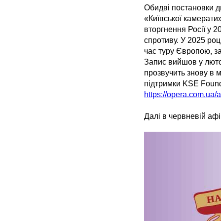
Обидві постановки д
«Київської камерати
вторгнення Росії у 2
спротиву. У 2025 роц
час туру Європою, з
Запис вийшов у люто
прозвучить знову в м
підтримки KSE Found
https://opera.com.ua/
Далі в червневій афі