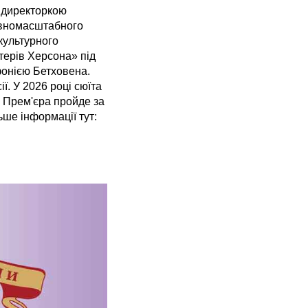
ю директоркою
повномасштабного
 культурного
атерів Херсона» під
фонією Бетховена.
. У 2026 році сюїта
. Прем'єра пройде за
ше інформації тут: