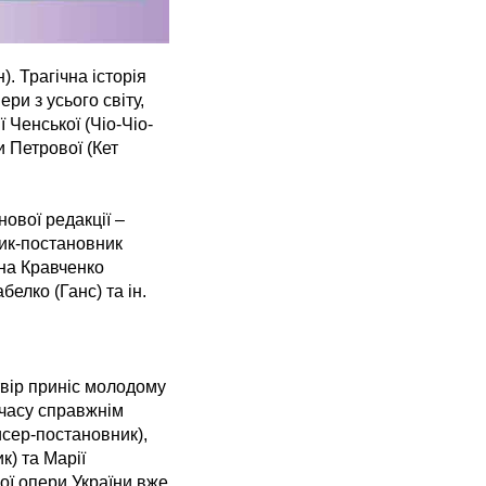
. Трагічна історія
ри з усього світу,
 Ченської (Чіо-Чіо-
и Петрової (Кет
ової редакції –
ник-постановник
она Кравченко
елко (Ганс) та ін.
твір приніс молодому
 часу справжнім
исер-постановник),
) та Марії
ої опери України вже