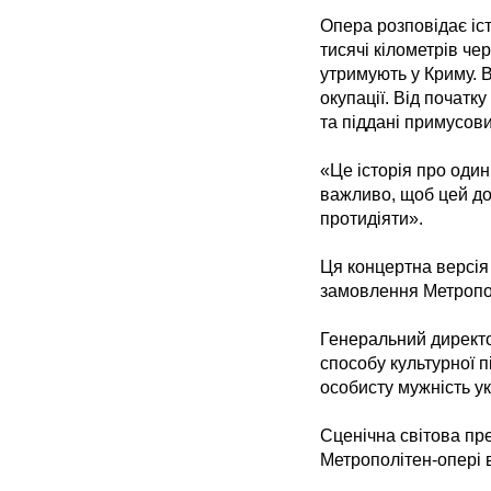
Опера розповідає іс
тисячі кілометрів чер
утримують у Криму. В 
окупації. Від початк
та піддані примусов
«Це історія про один
важливо, щоб цей дос
протидіяти».
Ця концертна версія
замовлення Метропол
Генеральний директо
способу культурної пі
особисту мужність ук
Сценічна світова пр
Метрополітен-опері 