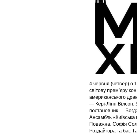
4 червня (четвер) о
світову прем’єру ко
американського дра
— Кері-Лінн Вілсон. 
постановник — Богда
Ансамбль «Київська 
Поважна, Софія Соло
Роздайгора та бас Т