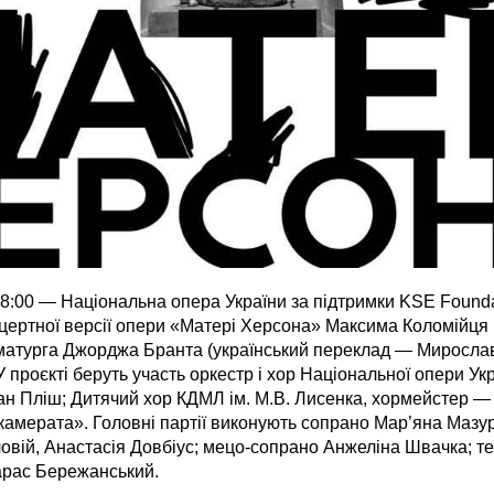
 18:00 — Національна опера України за підтримки KSE Found
нцертної версії опери «Матері Херсона» Максима Коломійця 
матурга Джорджа Бранта (український переклад — Мирослав
У проєкті беруть участь оркестр і хор Національної опери Ук
н Пліш; Дитячий хор КДМЛ ім. М.В. Лисенка, хормейстер —
камерата». Головні партії виконують сопрано Мар’яна Мазур
вій, Анастасія Довбіус; мецо-сопрано Анжеліна Швачка; те
арас Бережанський.