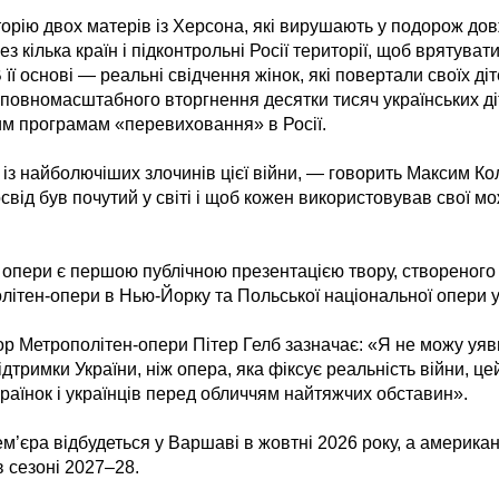
торію двох матерів із Херсона, які вирушають у подорож д
ез кілька країн і підконтрольні Росії території, щоб врятувати
її основі — реальні свідчення жінок, які повертали своїх діт
у повномасштабного вторгнення десятки тисяч українських д
им програмам «перевиховання» в Росії.
 із найболючіших злочинів цієї війни, — говорить Максим К
від був почутий у світі і щоб кожен використовував свої м
 опери є першою публічною презентацією твору, створеного 
ітен-опери в Нью-Йорку та Польської національної опери 
р Метрополітен-опери Пітер Гелб зазначає: «Я не можу уяв
дтримки України, ніж опера, яка фіксує реальність війни, цей 
раїнок і українців перед обличчям найтяжчих обставин».
ем’єра відбудеться у Варшаві в жовтні 2026 року, а америка
в сезоні 2027–28.