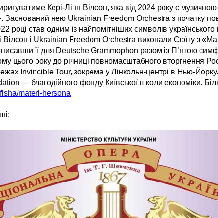
иригуватиме Кері-Лінн Вілсон, яка від 2024 року є музично
». Заснований нею Ukrainian Freedom Orchestra з початку 
022 році став одним із найпомітніших символів українського
і Вілсон і Ukrainian Freedom Orchestra виконали Сюїту з «М
аписавши її для Deutsche Grammophon разом із П’ятою сим
му цього року до річниці повномасштабного вторгнення Росії
ежах Invincible Tour, зокрема у Лінкольн-центрі в Нью-Йорку
ation — благодійного фонду Київської школи економіки. Біль
afisha/materi-hersona
ші: