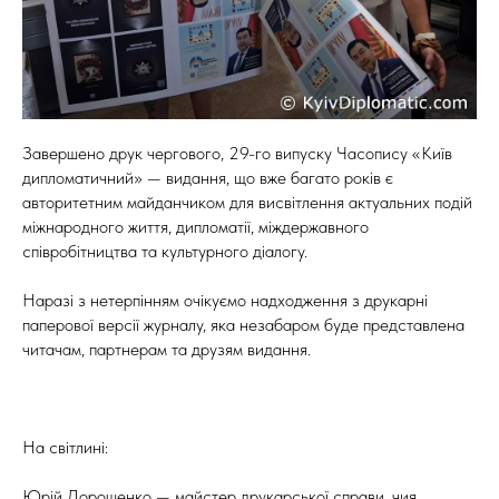
Завершено друк чергового, 29-го випуску Часопису «Київ
дипломатичний» — видання, що вже багато років є
авторитетним майданчиком для висвітлення актуальних подій
міжнародного життя, дипломатії, міждержавного
співробітництва та культурного діалогу.
Наразі з нетерпінням очікуємо надходження з друкарні
паперової версії журналу, яка незабаром буде представлена
читачам, партнерам та друзям видання.
На світлині:
Юрій Дорошенко — майстер друкарської справи, чия