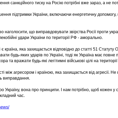
ня санкційного тиску на Росію потрібні вже зараз, а не пот
ення підтримки України, включаючи енергетичну допомогу, п
во наголосити, що виправдовувати звірства Росії проти укра
алекобійні удари України по території РФ - аморально.
 і є країна, яка захищається відповідно до статті 51 Статуту
ати будь-яких ударів по Україні, тоді як Україна має повне 
ра та вражати будь-які легітимні військові цілі на території 
сті між агресором і країною, яка захищається від агресії. Н
ть виправдання.
ро Україну, вона про принципи. І нам потрібно, щоб кожен у 
кладний час.
news/