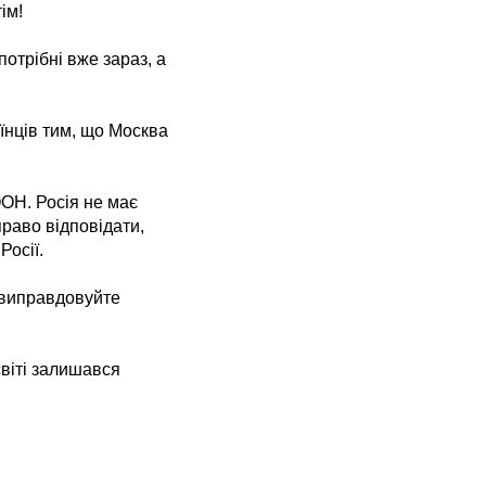
ім!
отрібні вже зараз, а
їнців тим, що Москва
 ООН. Росія не має
право відповідати,
Росії.
е виправдовуйте
світі залишався