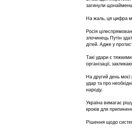
загинули щонайменш
На жаль, ця цифра м
Росія цілеспрямован
злочинець Путін здат
дітей. Адже у протис
Такі удари є тяжким
організації, заклика
На другий день моєї 
удар та про необхід
народу.
Україна вимагає рішу
кроків для припиненн
Рішення щодо систем 