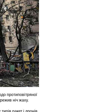
одо протиповітряної
режив ніч жаху.
типів ракет і дронів