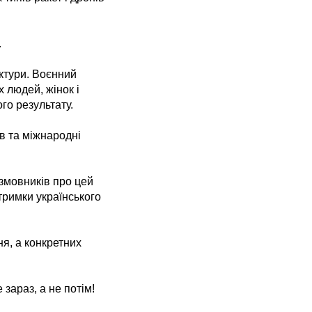
.
уктури. Воєнний
 людей, жінок і
го результату.
в та міжнародні
озмовників про цей
тримки українського
ня, а конкретних
зараз, а не потім!