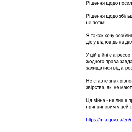
Рішення щодо посилен
Рішення щодо збільш
не потім!
Я також хочу особли
діє у відповідь на д
У цій війні є агресор
жодного права завдав
захищатися від агресо
Не ставте знак рівно
звірства, які не маю
Ця війна - не лише п
принциповим у цей с
https://mfa.gov.ua/en/