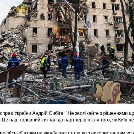
 справ України Андрій Сибіга: "Не зволікайте з рішеннями щ
 Це наш головний сигнал до партнерів після того, як Київ пе
російської атаки на українську столицю з використанням усіх 