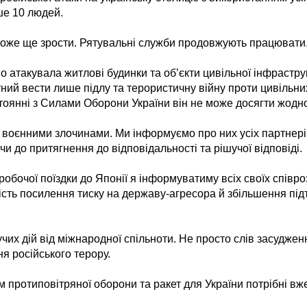
е 10 людей.
оже ще зрости. Рятувальні служби продовжують працювати
о атакувала житлові будинки та обʼєкти цивільної інфрастр
ний вести лише підлу та терористичну війну проти цивільних
тоянні з Силами Оборони України він не може досягти жодно
и воєнними злочинами. Ми інформуємо про них усіх партнері
ючи до притягнення до відповідальності та рішучої відповіді.
робочої поїздки до Японії я інформуватиму всіх своїх співр
ність посилення тиску на державу-агресора й збільшення під
чих дій від міжнародної спільноти. Не просто слів засуджен
я російського терору.
протиповітряної оборони та ракет для України потрібні вже 