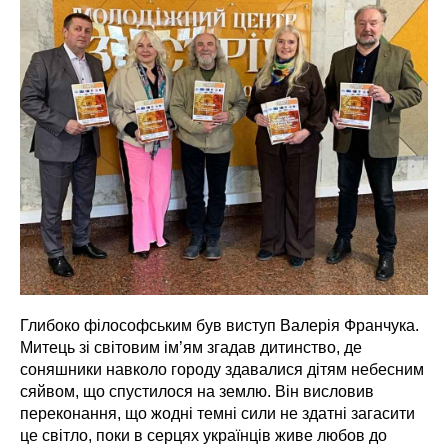
Глибоко філософським був виступ Валерія Франчука.
Митець зі світовим ім’ям згадав дитинство, де
соняшники навколо городу здавалися дітям небесним
сяйвом, що спустилося на землю. Він висловив
переконання, що жодні темні сили не здатні загасити
це світло, поки в серцях українців живе любов до