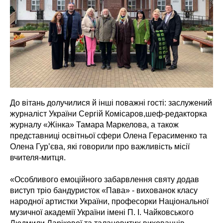
До вітань долучилися й інші поважні гості: заслужений
журналіст України Сергій Комісаров,шеф-редакторка
журналу «Жінка» Тамара Маркелова, а також
представниці освітньої сфери Олена Герасименко та
Олена Гур’єва, які говорили про важливість місії
вчителя-митця.
«Особливого емоційного забарвлення святу додав
виступ тріо бандуристок «Пава» - вихованок класу
народної артистки України, професорки Національної
музичної академії України імені П. І. Чайковського