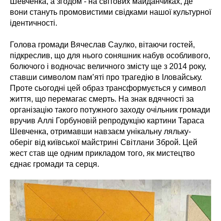
Шевченка, а згодом - на світових майданчиках, де
вони стануть промовистими свідками нашої культурної
ідентичності.
Голова громади Вячеслав Саулко, вітаючи гостей,
підкреслив, що для нього соняшник набув особливого,
болючого і водночас величного змісту ще з 2014 року,
ставши символом пам’яті про трагедію в Іловайську.
Проте сьогодні цей образ трансформується у символ
життя, що перемагає смерть. На знак вдячності за
організацію такого потужного заходу очільник громади
вручив Аллі Горбуновій репродукцію картини Тараса
Шевченка, отримавши навзаєм унікальну ляльку-
оберіг від київської майстрині Світлани Зброй. Цей
жест став ще одним прикладом того, як мистецтво
єднає громади та серця.