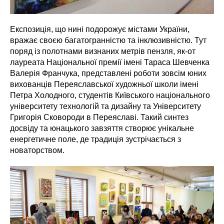
Експозиція, що нині подорожує містами України,
вражає своєю багатогранністю та інклюзивністю. Тут
поряд із полотнами визнаних метрів пензля, як-от
лауреата Національної премії імені Тараса Шевченка
Валерія Франчука, представлені роботи зовсім юних
вихованців Переяславської художньої школи імені
Петра Холодного, студентів Київського національного
університету технологій та дизайну та Університету
Григорія Сковороди в Переяславі. Такий синтез
досвіду та юнацького завзяття створює унікальне
енергетичне поле, де традиція зустрічається з
новаторством.