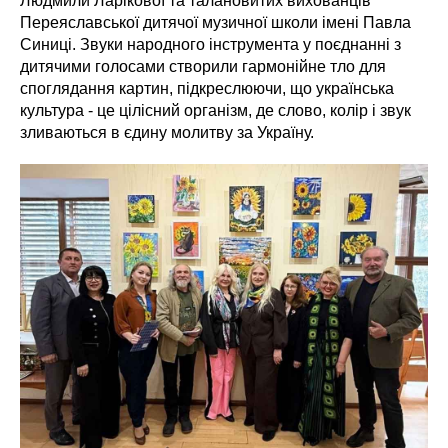
Людмили Ларікової та талановитих вихованців
Переяславської дитячої музичної школи імені Павла
Синиці. Звуки народного інструмента у поєднанні з
дитячими голосами створили гармонійне тло для
споглядання картин, підкреслюючи, що українська
культура - це цілісний організм, де слово, колір і звук
зливаються в єдину молитву за Україну.