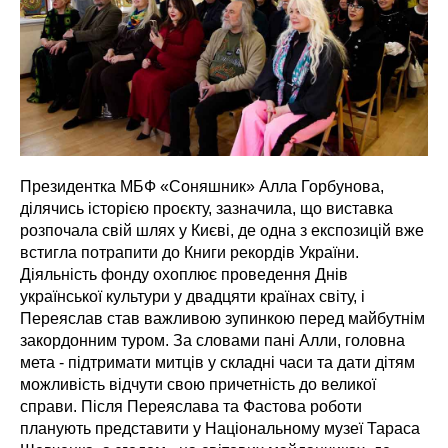
Президентка МБФ «Соняшник» Алла Горбунова,
ділячись історією проєкту, зазначила, що виставка
розпочала свій шлях у Києві, де одна з експозицій вже
встигла потрапити до Книги рекордів України.
Діяльність фонду охоплює проведення Днів
української культури у двадцяти країнах світу, і
Переяслав став важливою зупинкою перед майбутнім
закордонним туром. За словами пані Алли, головна
мета - підтримати митців у складні часи та дати дітям
можливість відчути свою причетність до великої
справи. Після Переяслава та Фастова роботи
планують представити у Національному музеї Тараса