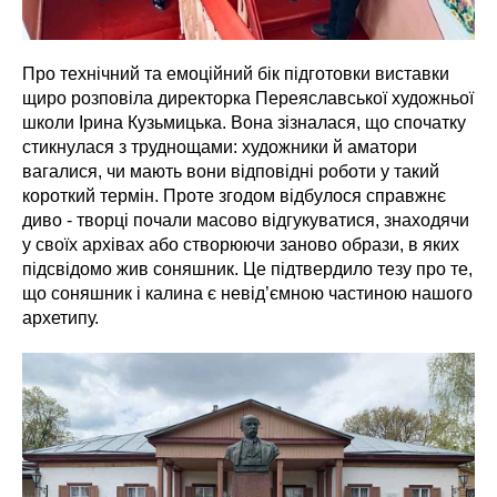
Про технічний та емоційний бік підготовки виставки
щиро розповіла директорка Переяславської художньої
школи Ірина Кузьмицька. Вона зізналася, що спочатку
стикнулася з труднощами: художники й аматори
вагалися, чи мають вони відповідні роботи у такий
короткий термін. Проте згодом відбулося справжнє
диво - творці почали масово відгукуватися, знаходячи
у своїх архівах або створюючи заново образи, в яких
підсвідомо жив соняшник. Це підтвердило тезу про те,
що соняшник і калина є невід’ємною частиною нашого
архетипу.