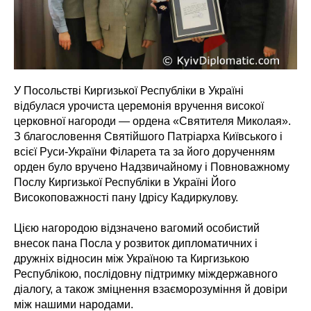
У Посольстві Киргизької Республіки в Україні
відбулася урочиста церемонія вручення високої
церковної нагороди — ордена «Святителя Миколая».
З благословення Святійшого Патріарха Київського і
всієї Руси-України Філарета та за його дорученням
орден було вручено Надзвичайному і Повноважному
Послу Киргизької Республіки в Україні Його
Високоповажності пану Ідрісу Кадиркулову.
Цією нагородою відзначено вагомий особистий
внесок пана Посла у розвиток дипломатичних і
дружніх відносин між Україною та Киргизькою
Республікою, послідовну підтримку міждержавного
діалогу, а також зміцнення взаєморозуміння й довіри
між нашими народами.