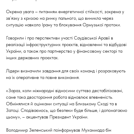
Окрема увага – питанням енергетичної стійкості, зокрема у
зв’язку з кризою на ринку пального, що виникла через
ситуацію навколо Ірану та блокування Ормузької протоки.
Говорили і про перспективи участі Саудівської Аравії в
реалізації інфраструктурних проєктів, відновленні та відбудові
України, а також про партнерство у фінансовому секторі та
інших державних проєктах.
Лідери визначили завдання для своїх команд і розраховують
на їх оперативне та повне виконання.
«Зараз, коли міжнародні відносини суттєво дестабілізовані,
саме така двостороння робота відновлює впевненість.
Обмінялися й оцінками ситуації на Близькому Сході та в
Затоці. Сподіваємось, що безпеки буде більше, і допомагаємо
цьому», – акцентував Президент України.
Володимир Зеленський поінформував Мухаммада бін