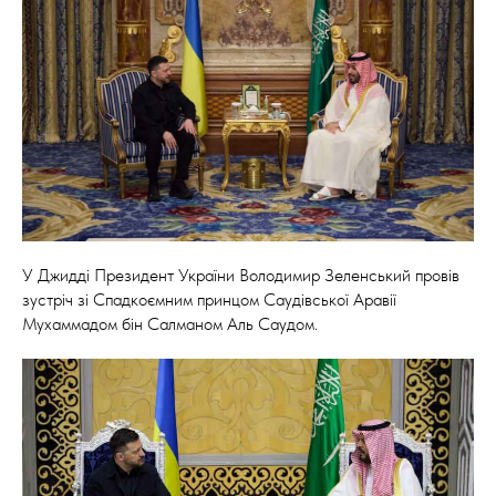
У Джидді Президент України Володимир Зеленський провів
зустріч зі Спадкоємним принцом Саудівської Аравії
Мухаммадом бін Салманом Аль Саудом.