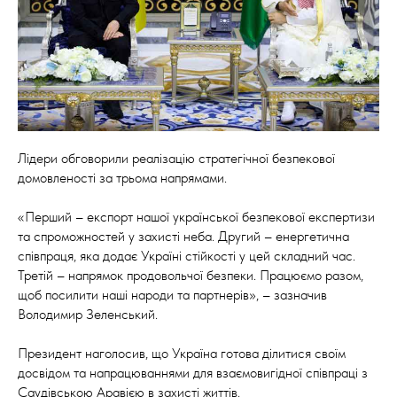
Лідери обговорили реалізацію стратегічної безпекової
домовленості за трьома напрямами.
«Перший – експорт нашої української безпекової експертизи
та спроможностей у захисті неба. Другий – енергетична
співпраця, яка додає Україні стійкості у цей складний час.
Третій – напрямок продовольчої безпеки. Працюємо разом,
щоб посилити наші народи та партнерів», – зазначив
Володимир Зеленський.
Президент наголосив, що Україна готова ділитися своїм
досвідом та напрацюваннями для взаємовигідної співпраці з
Саудівською Аравією в захисті життів.