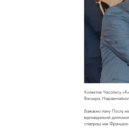
Колектив Часопису «Ки
Васьєра, Надзвичайног
Бажаємо пану Послу міц
відповідальній диплома
співпраці між Францією