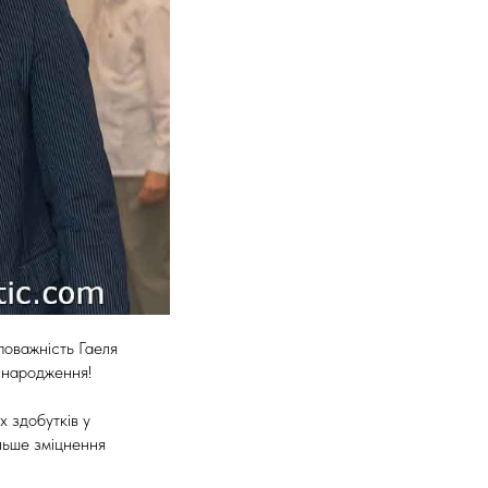
поважність Гаеля
 народження!
 здобутків у
альше зміцнення