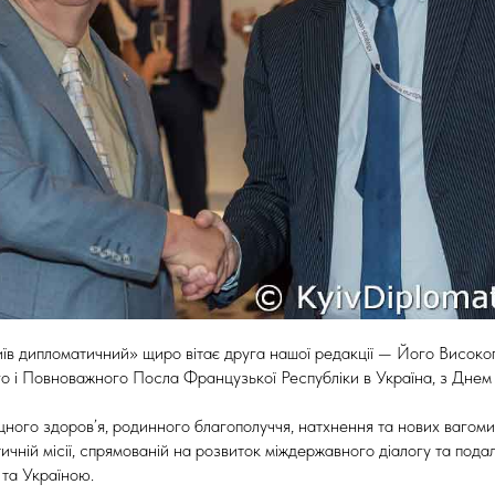
їв дипломатичний» щиро вітає друга нашої редакції — Його Високо
о і Повноважного Посла Французької Республіки в Україна, з Днем
ного здоров’я, родинного благополуччя, натхнення та нових вагомих
тичній місії, спрямованій на розвиток міждержавного діалогу та под
 та Україною.