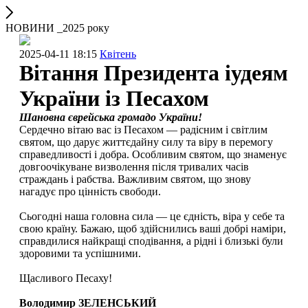
НОВИНИ _2025 року
2025-04-11 18:15
Квітень
Вітання Президента іудеям
України із Песахом
Шановна єврейська громадо України!
Сердечно вітаю вас із Песахом — радісним і світлим
святом, що дарує життєдайну силу та віру в перемогу
справедливості і добра. Особливим святом, що знаменує
довгоочікуване визволення після тривалих часів
страждань і рабства. Важливим святом, що знову
нагадує про цінність свободи.
Сьогодні наша головна сила — це єдність, віра у себе та
свою країну. Бажаю, щоб здійснились ваші добрі наміри,
справдилися найкращі сподівання, а рідні і близькі були
здоровими та успішними.
Щасливого Песаху!
Володимир ЗЕЛЕНСЬКИЙ