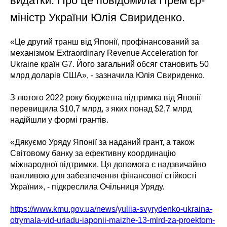
видатки. Про це повідомила Прем’єр-
міністр України Юлія Свириденко.
«Це другий транш від Японії, профінансований за
механізмом Extraordinary Revenue Acceleration for
Ukraine країн G7. Його загальний обсяг становить 50
млрд доларів США», - зазначила Юлія Свириденко.
З лютого 2022 року бюджетна підтримка від Японії
перевищила $10,7 млрд, з яких понад $2,7 млрд
надійшли у формі грантів.
«Дякуємо Уряду Японії за наданий грант, а також
Світовому банку за ефективну координацію
міжнародної підтримки. Ця допомога є надзвичайно
важливою для забезпечення фінансової стійкості
України», - підкреслила Очільниця Уряду.
https://www.kmu.gov.ua/news/yuliia-svyrydenko-ukraina-
otrymala-vid-uriadu-iaponii-maizhe-13-mlrd-za-proektom-