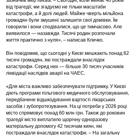
зазначив мер Києва. – Сьогодні, коли минає 40 років
від трагедії, ми згадуємо не тільки масштаби
катастрофи, а й долі людей. Майже чверть мільйона
громадян були змушені залишити свої домівки. Їм
говорили і вони сподівалися, що це тимчасово. Але
виявилося — назавжди. Тисячі родин розпочали
життя практично з нуля», – написав Кличко.
Він повідомив, що сьогодні у Києві мешкають понад 62
тисячі громадян, які постраждали внаслідок
катастрофи. Серед них — більше 30 тисяч учасників
ліквідації наслідків аварії на ЧАЕС.
«Для міста важливо забезпечувати підтримку. У Києві
діють програми пільгового медичного обслуговування,
передбачене відшкодування вартості лікарських
засобів і зубопротезування. На ці потреби у 2026 році
місто спрямовує понад 60 млн грн. Також до роковин
трагедії місто виплатило щорічну одноразову
матеріальну допомогу 42 тисячам киян, які
постраждали внаслідок катастрофи. – На загальну