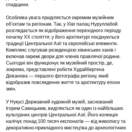
спадщини.
Особлива увага приділяється окремим музейним
об’єктам та регіонам. Так, у Хіві палац Нуруллабой
розглядається як відображення перехідного періоду
початку XX століття: у його архітектурі поєднуються
традиції Центральної Азії та європейські елементи.
Комплекс слугував резиденцією хівинських ханів і
включав окремі двори для членів правлячої родини.
Сьогодні він функціонує як музейний простір, де,
зокрема, представлені роботи Худайбергена
Деванова — першого фотографа регіону, який
відобразив повсякденне життя та архітектуру епохи
змін.
У Нукусі Державний художній музей, заснований
Ігорем Савицьким, виділяється як один із найбільших
культурних центрів Центральної Азії. Його колекція
налічує понад 100 тисяч експонатів — від живопису та
декоративно-прикладного мистецтва до археологічних