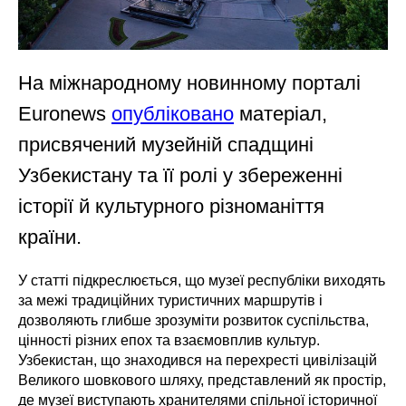
На міжнародному новинному порталі
Euronews
опубліковано
матеріал,
присвячений музейній спадщині
Узбекистану та її ролі у збереженні
історії й культурного різноманіття
країни.
У статті підкреслюється, що музеї республіки виходять
за межі традиційних туристичних маршрутів і
дозволяють глибше зрозуміти розвиток суспільства,
цінності різних епох та взаємовплив культур.
Узбекистан, що знаходився на перехресті цивілізацій
Великого шовкового шляху, представлений як простір,
де музеї виступають хранителями спільної історичної