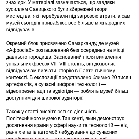
знахідок. У матеріалі зазначається, що завдяки
зусиллям Савицького були збережені твори
мистецтва, які перебували під загрозою втрати, а сам
музей сьогодні приваблює все більше міжнародних
відвідувачів.
Окремий блок присвячено Самарканду, де музей
«Афросіаб» розташований безпосередньо на місці
давнього городища. Заснований після виявлення
унікальних фресок VII–VIII століть, він дозволяє
відвідувачам вивчати історію в її автентичному
контексті. В експозиції представлено близько 20 тисяч
артефактів, а сучасні цифрові технології —
відеопрезентації та аудіогіди — роблять музей більш
доступним для широкої аудиторії.
Також у статті висвітлюється діяльність
Політехнічного музею в Ташкенті, який демонструє
досягнення країни у сфері науки та технологій — від
ранніх етапів автомобілебудування до сучасних
виробничих рішень. Інтерактивні експозиції