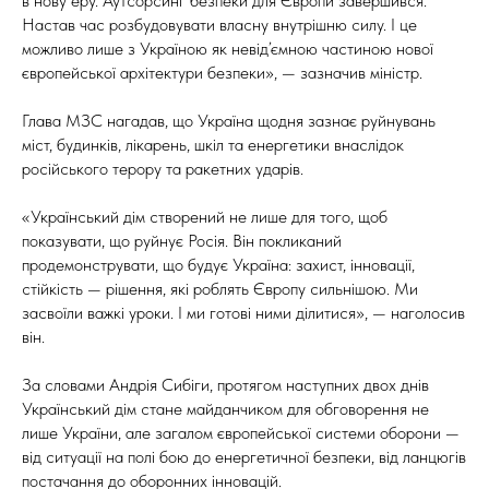
в нову еру. Аутсорсинг безпеки для Європи завершився.
Настав час розбудовувати власну внутрішню силу. І це
можливо лише з Україною як невід’ємною частиною нової
європейської архітектури безпеки», — зазначив міністр.
Глава МЗС нагадав, що Україна щодня зазнає руйнувань
міст, будинків, лікарень, шкіл та енергетики внаслідок
російського терору та ракетних ударів.
«Український дім створений не лише для того, щоб
показувати, що руйнує Росія. Він покликаний
продемонструвати, що будує Україна: захист, інновації,
стійкість — рішення, які роблять Європу сильнішою. Ми
засвоїли важкі уроки. І ми готові ними ділитися», — наголосив
він.
За словами Андрія Сибіги, протягом наступних двох днів
Український дім стане майданчиком для обговорення не
лише України, але загалом європейської системи оборони —
від ситуації на полі бою до енергетичної безпеки, від ланцюгів
постачання до оборонних інновацій.