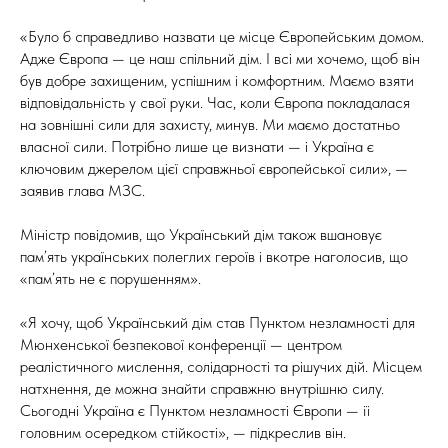
«Було б справедливо назвати це місце Європейським домом.
Адже Європа — це наш спільний дім. І всі ми хочемо, щоб він
був добре захищеним, успішним і комфортним. Маємо взяти
відповідальність у свої руки. Час, коли Європа покладалася
на зовнішні сили для захисту, минув. Ми маємо достатньо
власної сили. Потрібно лише це визнати — і Україна є
ключовим джерелом цієї справжньої європейської сили», —
заявив глава МЗС.
Міністр повідомив, що Український дім також вшановує
пам’ять українських полеглих героїв і вкотре наголосив, що
«пам’ять не є порушенням».
«Я хочу, щоб Український дім став Пунктом незламності для
Мюнхенської безпекової конференції — центром
реалістичного мислення, солідарності та рішучих дій. Місцем
натхнення, де можна знайти справжню внутрішню силу.
Сьогодні Україна є Пунктом незламності Європи — її
головним осередком стійкості», — підкреслив він.