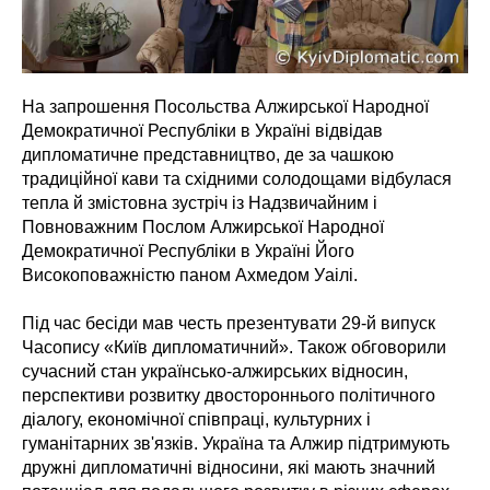
На запрошення Посольства Алжирської Народної
Демократичної Республіки в Україні відвідав
дипломатичне представництво, де за чашкою
традиційної кави та східними солодощами відбулася
тепла й змістовна зустріч із Надзвичайним і
Повноважним Послом Алжирської Народної
Демократичної Республіки в Україні Його
Високоповажністю паном Ахмедом Уаілі.
Під час бесіди мав честь презентувати 29-й випуск
Часопису «Київ дипломатичний». Також обговорили
сучасний стан українсько-алжирських відносин,
перспективи розвитку двостороннього політичного
діалогу, економічної співпраці, культурних і
гуманітарних зв'язків. Україна та Алжир підтримують
дружні дипломатичні відносини, які мають значний